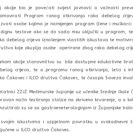
lj akcije bio je povećati svijest javnosti o važnosti pre
omovirati Program ranog otkrivanja raka debelog crijev
zvati osobe kojima je namijenjen program (žene i muškarci
dignu testove ako se do sada nisu uključili u program, t
ka debelog crijeva iznošenjem vlastitih iskustava te motivi
ruštvo koje okuplja osobe operirane zbog raka debelog crij
jekom akcije stanovništvu su bile dostupne edukativne broš
belog crijeva, te o programu ranog otkrivanja, letci s in
ka Čakovec i ILCO društva Čakovec, te časopis Saveza inva
elatnici ZZJZ Međimurske županije uz učenike Srednje škole
pravan način testiranja stolice na skriveno krvarenje, a o k
nzultirali su se sa gastroeneterologinjom iz Županijske boln
svojim iskustvima i uspješnom povratku u svakodnevni ži
ljučene u ILCO društvo Čakovec.