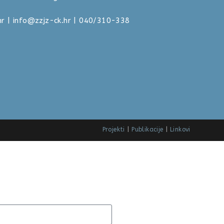
hr
|
info@zzjz-ck.hr
| 040/310-338
Projekti
Publikacije
Linkovi