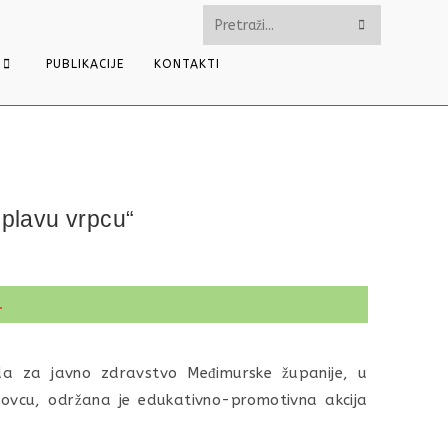
Pretražite
ovu
PUBLIKACIJE
KONTAKTI
web
stranicu
 plavu vrpcu“
.
oda za javno zdravstvo Međimurske županije, u
ovcu, održana je edukativno-promotivna akcija