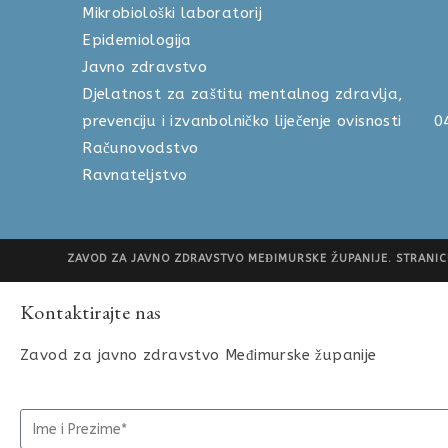
Mikrobiološki laboratorij 04
Epidemiologija 040 
Javno zdravstvo 040 
Djelatnost za zaštitu mentalnog zdravlja,
prevenciju i izvanbolničko liječenje ovisnosti
Računovodstvo 040 
Ravnateljstvo 040 
ZAVOD ZA JAVNO ZDRAVSTVO MEĐIMURSKE ŽUPANIJE. STRANICU
Kontaktirajte nas
Zavod za javno zdravstvo Međimurske županije