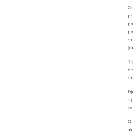
Ci
pr
po
po
ra
(d
Ti
de
ra
Dj
is
ko
O 
uk