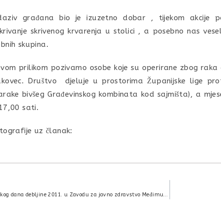
aziv građana bio je izuzetno dobar , tijekom akcije 
krivanje skrivenog krvarenja u stolici , a posebno nas vese
bnih skupina.
ovom prilikom pozivamo osobe koje su operirane zbog raka 
kovec. Društvo djeluje u prostorima Županijske lige pro
arake bivšeg Građevinskog kombinata kod sajmišta), a mjes
17,00 sati.
tografije uz članak:
Obilježavanje Europskog dana debljine 2011. u Zavodu za javno zdravstvo Međimurske županije