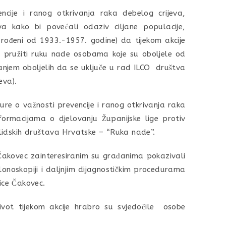
vencije i ranog otkrivanja raka debelog crijeva,
a kako bi povećali odaziv ciljane populacije,
 rođeni od 1933.-1957. godine) da tijekom akcije
e pružiti ruku nade osobama koje su oboljele od
ranjem oboljelih da se uključe u rad ILCO društva
eva).
ure o važnosti prevencije i ranog otkrivanja raka
formacijama o djelovanju Županijske lige protiv
lidskih društava Hrvatske – “Ruka nade”.
 Čakovec zainteresiranim su građanima pokazivali
olonoskopiji i daljnjim dijagnostičkim procedurama
ice Čakovec.
vot tijekom akcije hrabro su svjedočile osobe