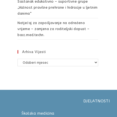
Sastanak edukativno – suportivne grupe
„Važnost pravilne prehrane i hidracije u ljetnim
danima“
Natječaj za zapošljavanje na određeno
vrijeme – zamjena za roditeljski dopust –
bacc.med.techn.
Arhiva Vijesti
DJELATNOSTI
Školska medicina 040 