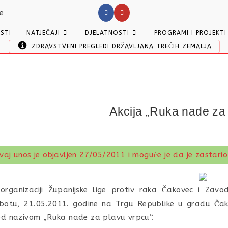
ESTI
NATJEČAJI
DJELATNOSTI
PROGRAMI I PROJEKTI
ZDRAVSTVENI PREGLEDI DRŽAVLJANA TREĆIH ZEMALJA
Akcija „Ruka nade za
vaj unos je objavljen 27/05/2011 i moguće je da je zastario
organizaciji Županijske lige protiv raka Čakovec i Zav
botu, 21.05.2011. godine na Trgu Republike u gradu Čak
d nazivom „Ruka nade za plavu vrpcu“.