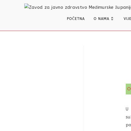
content
POČETNA
O NAMA
VIJ
O
U 
su
po