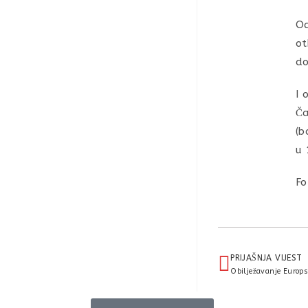
Od
ot
do
I 
Ča
(b
u 
Fo
PRIJAŠNJA VIJEST