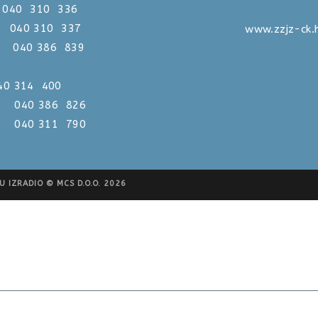
0 310 336
310 337
www.zzjz-ck.
386 839
 040 314 400
386 826
311 790
 IZRADIO © MCS D.O.O. 2026