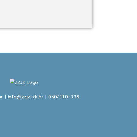
hr
|
info@zzjz-ck.hr
| 040/310-338