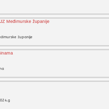
ZZJZ Međimurske županije
eđimurske županije
tninama
ama
2024.g