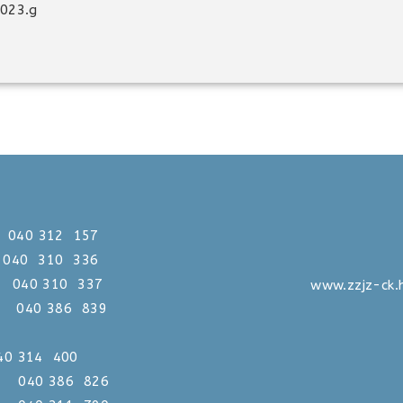
2023.g
312 157
0 310 336
310 337
www.zzjz-ck.
386 839
 040 314 400
386 826