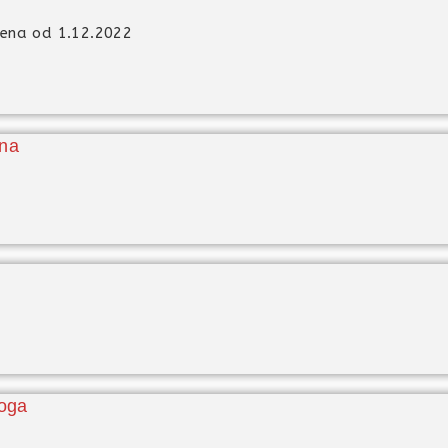
jena od 1.12.2022
una
loga