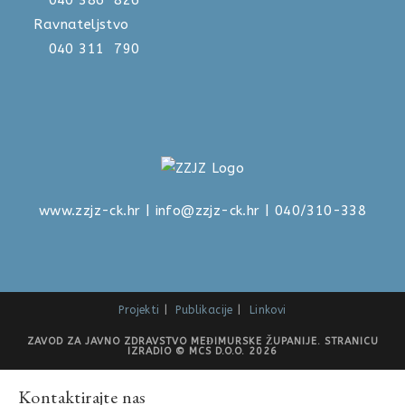
040 386 826
Ravnateljstvo
040 311 790
www.zzjz-ck.hr
|
info@zzjz-ck.hr
| 040/310-338
Projekti
Publikacije
Linkovi
ZAVOD ZA JAVNO ZDRAVSTVO MEĐIMURSKE ŽUPANIJE. STRANICU
IZRADIO © MCS D.O.O. 2026
Kontaktirajte nas