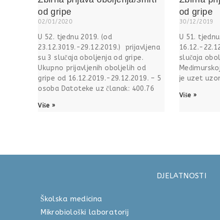
od gripe
od gripe
02/01/2020
30/12/2019
U 52. tjednu 2019. (od
U 51. tjednu
23.12.3019.-29.12.2019.) prijavljena
16.12.-22.12
su 3 slučaja oboljenja od gripe.
slučaja obol
Ukupno prijavljenih oboljelih od
Međimurskoj
gripe od 16.12.2019.-29.12.2019. – 5
je uzet uzo
osoba Datoteke uz članak: 400.76
Više »
Više »
DJELATNOSTI
Školska medicina 040 
Mikrobiološki laboratorij 04