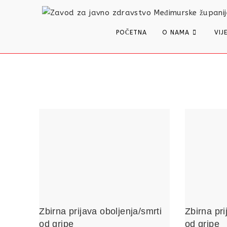
content
POČETNA
O NAMA
VIJ
Zbirna prijava oboljenja/smrti
Zbirna pri
od gripe
od gripe