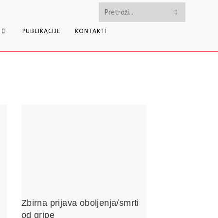
Pretražite
ovu
PUBLIKACIJE
KONTAKTI
web
stranicu
Zbirna prijava oboljenja/smrti
od gripe