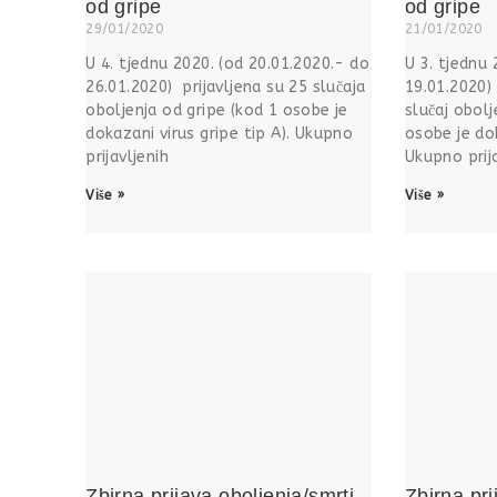
od gripe
od gripe
29/01/2020
21/01/2020
U 4. tjednu 2020. (od 20.01.2020.- do
U 3. tjednu 
26.01.2020) prijavljena su 25 slučaja
19.01.2020) 
oboljenja od gripe (kod 1 osobe je
slučaj obolj
dokazani virus gripe tip A). Ukupno
osobe je dok
prijavljenih
Ukupno prija
Više »
Više »
Zbirna prijava oboljenja/smrti
Zbirna pri