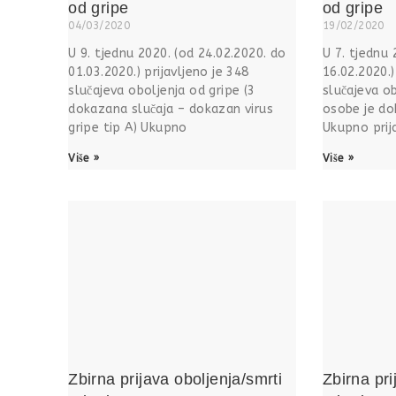
od gripe
od gripe
04/03/2020
19/02/2020
U 9. tjednu 2020. (od 24.02.2020. do
U 7. tjednu 
01.03.2020.) prijavljeno je 348
16.02.2020.)
slučajeva oboljenja od gripe (3
slučajeva ob
dokazana slučaja – dokazan virus
osobe je dok
gripe tip A) Ukupno
Ukupno prija
Više »
Više »
Zbirna prijava oboljenja/smrti
Zbirna pri