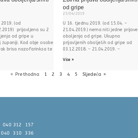
od gripe
25/04/2019
 2019. (od
U 16. tjednu 2019. (od 15.04. –
.2019) prijavljena su 2
21.04.2019.) nema niti jedne prijave
jenja od gripe u
oboljenja od gripe. Ukupno
 županiji. Kod obje osobe
prijavljenih oboljelih od gripe od
rak brisa nazofarinksa te
03.12.2018. – 21.04.2019. –
Više »
« Prethodna
1
2
3
4
5
Sljedeća »
312 157
0 310 336