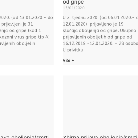
od gripe
15/01/2020
2020. (od 13.01.2020.- do
U 2. tjednu 2020. (od 06.01.2020.- 
prijavljeni je 31
12.01.2020) prijavljeno je 19
enja od gripe (kod 1
slučaja oboljenja od gripe. Ukupno
azani virus gripe tip A).
prijavljenih oboljelih od gripe od
vljenih oboljelih
16.12.2019.-12.01.2020. – 28 osoba
U privitku
Više »
java oboljenja/smrti
Zbirna prijava oboljenja/smrti