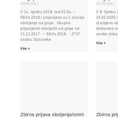
10/04/2021
25/02/2021
U 14. tjednu 2018. (od 02.04. –
U 8. tjednu 
08.04.2018.) prijavljena su 2 slučaja
23.02.2020.)
oboljenja od gripe . Ukupno
slučajeva ob
prijavljenih oboljelih od gripe od
dokazana ob
11.12.2017. – 08.04.2018. – 2757
osobe dokaz
osoba. Datoteke
Više »
Više »
Zbirna prijava oboljenja/smrti
Zbirna pri