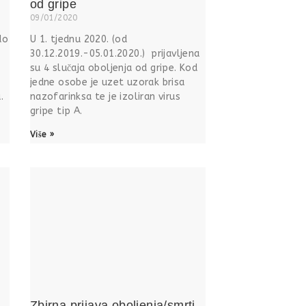
od gripe
09/01/2020
do
U 1. tjednu 2020. (od
30.12.2019.-05.01.2020.) prijavljena
su 4 slučaja oboljenja od gripe. Kod
jedne osobe je uzet uzorak brisa
.
nazofarinksa te je izoliran virus
gripe tip A.
Više »
Zbirna prijava oboljenja/smrti