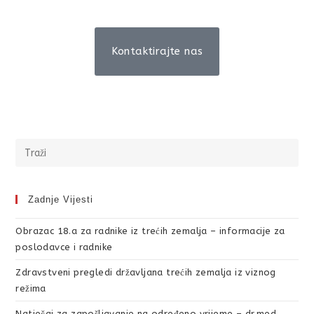
Kontaktirajte nas
Zadnje Vijesti
Obrazac 18.a za radnike iz trećih zemalja – informacije za
poslodavce i radnike
Zdravstveni pregledi državljana trećih zemalja iz viznog
režima
Natječaj za zapošljavanje na određeno vrijeme – dr.med.