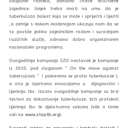
socijalnih radnika, odnosno čitave društvene
zajednice. Uvijek treba imati na umu da je
tuberkuloza bolest koja se može i spriječiti i liječiti
,a zemlje s niskom incidencijom ukazuju nam da se
to postiže jedino zajedničkim radom i suradnjom
različitih službi, odnosno dobro organiziranim
nacionalnim programima.
Ovogodišnja kampanja SZO nastavak je kampanje
iz 2010. pod sloganom ” On the move against
tuberculosis ” ( pokrenimo se protiv tuberkuloze ),
a ista je ispirirana inovacijama u dijagnostici i
liječenju tbc. Izazov ovogodišnje kampanje su brzi
testovi za dokazivanje tuberkuloze, brži protokoli
liječenja tbc te djelotvorna vakcina (više o tome
vidi na
www.stoptb.org
).