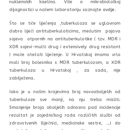
nukleinskih kiselina. Više o mikrobiološkoj
dijagnostici u našem laboratoriju saznajte
ovdje.
Što se tiče liječenja ,tuberkuloza se uglavnom
dobro liječi antituberkuloticima, međutim pojava
sojeva otpornih na antituberkulotike ( tzv. MDR i
XDR sojevi-multi drug i extensively drug resistant
) može otežati liječenje. U Hrvatskoj imamo vrlo
mali broj bolesnika s MDR tuberkulozom, a XDR
tuberkuloza u Hrvatskoj , za sada, nije
zabilježena.
Iako je u našim krajevima broj novooboljelih od
tuberkuloze sve manji, na nju treba misliti.
Smanjenje broja oboljelih odnosno pad incidencije
rezultat je zajedničkog rada različitih službi od
zdravstvenih (liječnici, medicinske sestre, …) do