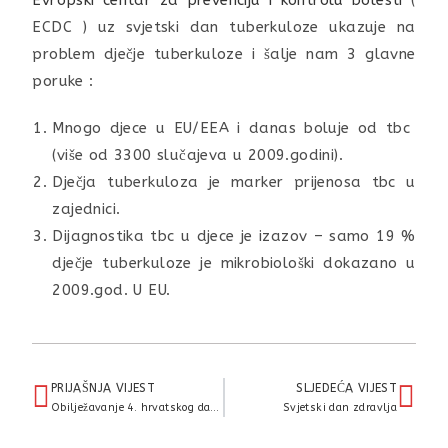
Evropski centar za prevenciju i kontrolu bolesti
(
ECDC ) uz svjetski dan tuberkuloze ukazuje na
problem dječje tuberkuloze i šalje nam 3 glavne
poruke :
Mnogo djece u EU/EEA i danas boluje od tbc
(više od 3300 slučajeva u 2009.godini).
Dječja tuberkuloza je marker prijenosa tbc u
zajednici.
Dijagnostika tbc u djece je izazov – samo 19 %
dječje tuberkuloze je mikrobiološki dokazano u
2009.god. U EU.
PRIJAŠNJA VIJEST
SLJEDEĆA VIJEST
Obilježavanje 4. hrvatskog dana mimoza (22.01.2011. godine – subota)
Svjetski dan zdravlja