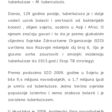
tuberkuloze –
M. tuberculosis.
Danas, 129 godina poslije, tuberkuloza je i dalje
vodeći uzrok bolesti i smrtnosti od bakterijskih
bolesti , diljem svijeta, osobito u Aziji i Africi. O
njenom značaju govori i to da je prema globalnim
ciljevima Svjetske Zdravstvene Organizacije (SZO)
uvrštena kao Razvojni milenijski cilj broj 6, čija je
glavna svrha zaustaviti i smanjiti incidenciju
tuberkuloze do 2015.god.( Stop TB strategy).
Prema podacima SZO 2009. godine u Svijetu je
bilo 9,4 milijuna novooboljelih, a 1,7 milijuna ljudi
je umrlo od tuberkuloze. Jedna trećina svjetske
populacije latentno ( nema znakova bolesti ) je
zaražena tuberkulozom.
U Hrvatskoj je 2009. incidencija (broj novooboljelih