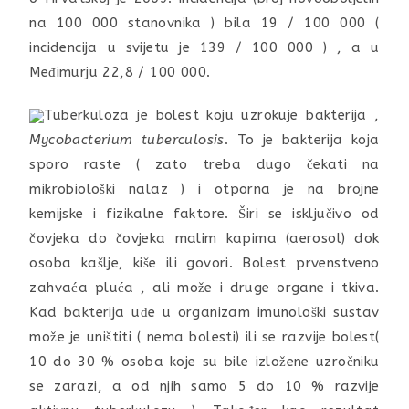
na 100 000 stanovnika ) bila 19 / 100 000 (
incidencija u svijetu je 139 / 100 000 ) , a u
Međimurju 22,8 / 100 000.
Tuberkuloza je bolest koju uzrokuje bakterija ,
Mycobacterium tuberculosis
. To je bakterija koja
sporo raste ( zato treba dugo čekati na
mikrobiološki nalaz ) i otporna je na brojne
kemijske i fizikalne faktore. Širi se isključivo od
čovjeka do čovjeka malim kapima (aerosol) dok
osoba kašlje, kiše ili govori. Bolest prvenstveno
zahvaća pluća , ali može i druge organe i tkiva.
Kad bakterija uđe u organizam imunološki sustav
može je uništiti ( nema bolesti) ili se razvije bolest(
10 do 30 % osoba koje su bile izložene uzročniku
se zarazi, a od njih samo 5 do 10 % razvije