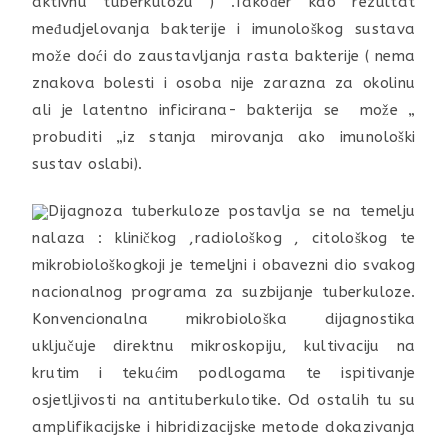
aktivnu tuberkulozu ) .Također kao rezultat
međudjelovanja bakterije i imunološkog sustava
može doći do zaustavljanja rasta bakterije ( nema
znakova bolesti i osoba nije zarazna za okolinu
ali je latentno inficirana- bakterija se može „
probuditi „iz stanja mirovanja ako imunološki
sustav oslabi).
Dijagnoza tuberkuloze postavlja se na temelju
nalaza : kliničkog ,radiološkog , citološkog te
mikrobiološkogkoji je temeljni i obavezni dio svakog
nacionalnog programa za suzbijanje tuberkuloze.
Konvencionalna mikrobiološka dijagnostika
uključuje direktnu mikroskopiju, kultivaciju na
krutim i tekućim podlogama te ispitivanje
osjetljivosti na antituberkulotike. Od ostalih tu su
amplifikacijske i hibridizacijske metode dokazivanja