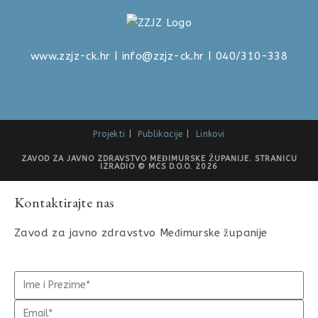
www.zzjz-ck.hr
|
info@zzjz-ck.hr
| 040/310-338
Projekti
Publikacije
Linkovi
ZAVOD ZA JAVNO ZDRAVSTVO MEĐIMURSKE ŽUPANIJE. STRANICU
IZRADIO © MCS D.O.O. 2026
Kontaktirajte nas
Zavod za javno zdravstvo Međimurske županije