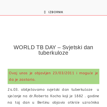
content
IZBORNIK
WORLD TB DAY – Svjetski dan
tuberkuloze
Ovaj unos je objavljen 23/03/2011 i moguće je
da je zastario.
24.03. obilježavamo svjetski dan tuberkuloze u
sjećanje na dr.Roberta Kocha koji je 1882 . godine
na taj dan u Berlinu objavio otkriće uzročnika