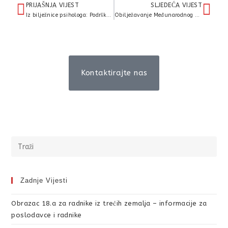
PRIJAŠNJA VIJEST
SLJEDEĆA VIJEST
Iz bilježnice psihologa: Podrška mentalnom zdravlju djece
Obilježavanje Međunarodnog dana borbe protiv zlouporabe droga i nezakonitog prometa drogama, 26.06.2012.
Kontaktirajte nas
Zadnje Vijesti
Obrazac 18.a za radnike iz trećih zemalja – informacije za
poslodavce i radnike