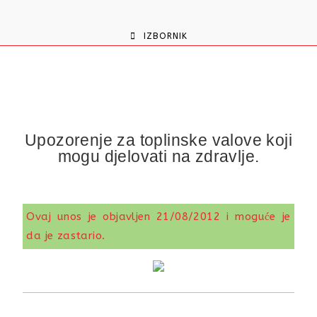
content
IZBORNIK
Upozorenje za toplinske valove koji
mogu djelovati na zdravlje.
Ovaj unos je objavljen 21/08/2012 i moguće je
da je zastario.