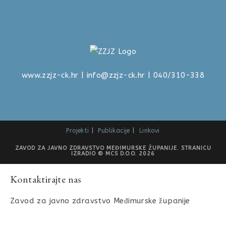
www.zzjz-ck.hr
|
info@zzjz-ck.hr
| 040/310-338
Projekti
Publikacije
Linkovi
ZAVOD ZA JAVNO ZDRAVSTVO MEĐIMURSKE ŽUPANIJE. STRANICU
IZRADIO © MCS D.O.O. 2026
Kontaktirajte nas
Zavod za javno zdravstvo Međimurske županije