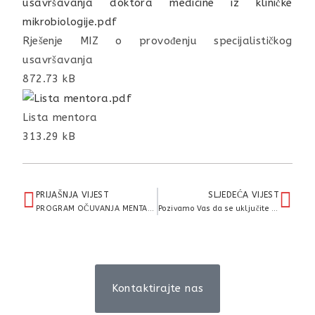
Rješenje MIZ o provođenju specijalističkog
usavršavanja
872.73 kB
Lista mentora
313.29 kB
PRIJAŠNJA VIJEST
SLJEDEĆA VIJEST
PROGRAM OČUVANJA MENTALNOG ZDRAVLJA SMANJENJEM NEGATIVNIH UTJECAJA TJESKOBE I STRESA
Pozivamo Vas da se uključite u obilježavanje Dana bez dizala tijekom pandemije COVID-19 (29. travnja 2020. godine)
Kontaktirajte nas