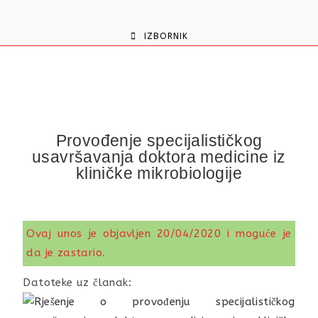
content
IZBORNIK
Provođenje specijalističkog
usavršavanja doktora medicine iz
kliničke mikrobiologije
Ovaj unos je objavljen 20/04/2020 i moguće je
da je zastario.
Datoteke uz članak: