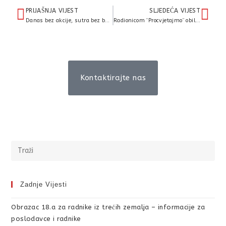
PRIJAŠNJA VIJEST
SLJEDEĆA VIJEST
Danas bez akcije, sutra bez budućnosti!
Radionicom “Procvjetajmo” obilježeno Valentinovo
Kontaktirajte nas
Zadnje Vijesti
Obrazac 18.a za radnike iz trećih zemalja – informacije za
poslodavce i radnike