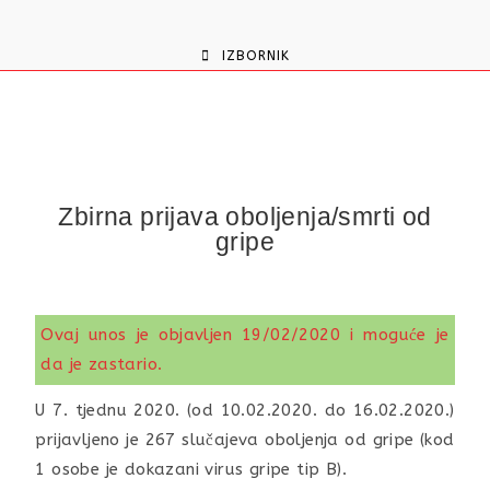
content
IZBORNIK
Zbirna prijava oboljenja/smrti od
gripe
Ovaj unos je objavljen 19/02/2020 i moguće je
da je zastario.
U 7. tjednu 2020. (od 10.02.2020. do 16.02.2020.)
prijavljeno je 267 slučajeva oboljenja od gripe (kod
1 osobe je dokazani virus gripe tip B).