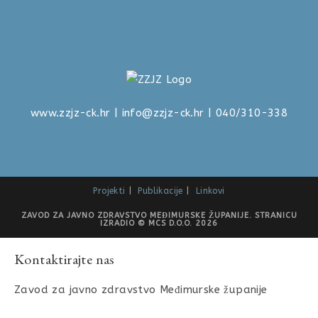
www.zzjz-ck.hr
|
info@zzjz-ck.hr
| 040/310-338
Projekti
Publikacije
Linkovi
ZAVOD ZA JAVNO ZDRAVSTVO MEĐIMURSKE ŽUPANIJE. STRANICU
IZRADIO © MCS D.O.O. 2026
Kontaktirajte nas
Zavod za javno zdravstvo Međimurske županije