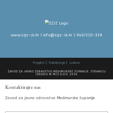
www.zzjz-ck.hr
|
info@zzjz-ck.hr
| 040/310-338
Projekti
Publikacije
Linkovi
ZAVOD ZA JAVNO ZDRAVSTVO MEĐIMURSKE ŽUPANIJE. STRANICU
IZRADIO © MCS D.O.O. 2026
Kontaktirajte nas
Zavod za javno zdravstvo Međimurske županije