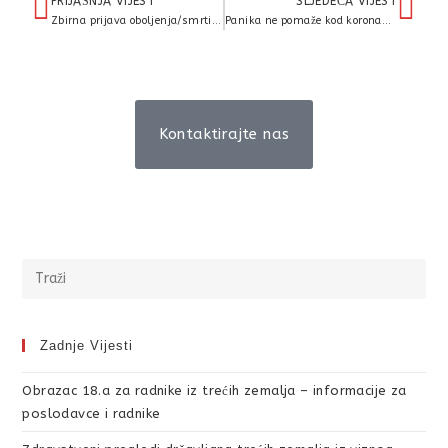
PRIJAŠNJA VIJEST
SLJEDEĆA VIJEST
Zbirna prijava oboljenja/smrti od gripe
Panika ne pomaže kod koronavirusa
Kontaktirajte nas
Zadnje Vijesti
Obrazac 18.a za radnike iz trećih zemalja – informacije za
poslodavce i radnike