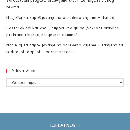
Zdravstveni pregledi državljana trećih zemalja iz viznog
režima
Natječaj za zapošljavanje na određeno vrijeme – dr.med.
Sastanak edukativno – suportivne grupe „Važnost pravilne
prehrane i hidracije u ljetnim danima“
Natječaj za zapošljavanje na određeno vrijeme – zamjena za
roditeljski dopust – bacc.med.techn.
Arhiva Vijesti
DJELATNOSTI