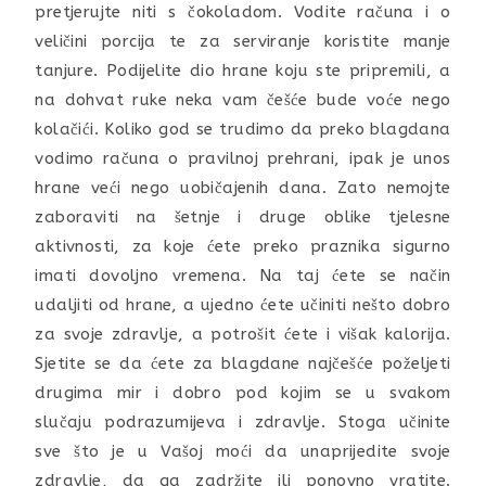
pretjerujte niti s čokoladom. Vodite računa i o
veličini porcija te za serviranje koristite manje
tanjure. Podijelite dio hrane koju ste pripremili, a
na dohvat ruke neka vam češće bude voće nego
kolačići. Koliko god se trudimo da preko blagdana
vodimo računa o pravilnoj prehrani, ipak je unos
hrane veći nego uobičajenih dana. Zato nemojte
zaboraviti na šetnje i druge oblike tjelesne
aktivnosti, za koje ćete preko praznika sigurno
imati dovoljno vremena. Na taj ćete se način
udaljiti od hrane, a ujedno ćete učiniti nešto dobro
za svoje zdravlje, a potrošit ćete i višak kalorija.
Sjetite se da ćete za blagdane najčešće poželjeti
drugima mir i dobro pod kojim se u svakom
slučaju podrazumijeva i zdravlje. Stoga učinite
sve što je u Vašoj moći da unaprijedite svoje
zdravlje, da ga zadržite ili ponovno vratite.