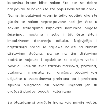
kupovinu hrane idite nakon što ste se dobro
naspavali te nakon što ste pojeli kvalitetan obrok.
Naime, impulzivnoj kupnji je teško odoljeti ako ste
gladni te nakon neprospavane noći jer ćete u
takvim situacijama kupovati namirnice bogate
šećerima, mastima i solju i bit ćete skloni
impulzivnom donošenju odluka. Najsvježija i
najzdravija hrana se najčešće nalazi na rubnim
dijelovima dućana, pa se na tim dijelovima
zadržite najduže i opskrbite se obiljem voća i
povrća. Odličan izvor zdravih masnoća, proteina,
vlakana i minerala su i orašasti plodovi koje
uključite u svakodnevnu prehranu pa i prehranu
tijekom blagdana ali budite umjereni jer su
orašasti plodovi bogati i kalorijama.
Za blagdane si priuštite hranu koju najviše volite,