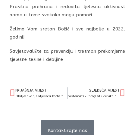
Pravilna prehrana i redovita tjelesna aktivnost
nama u tome svakako mogu pomoći.
Želimo Vam sretan Božić i sve najbolje u 2022.
godini!
Savjetovalište za prevenciju i tretman prekomjerne
tjelesne težine i debljine
PRIJAŠNJA VIJEST
SLJEDEĆA VIJEST
Obilježavanje Mjeseca borbe protiv ovisnosti, 15.studeni – 15.prosinac
Sistematski pregled učenika 1. razreda srednje škole
Kontaktirajte nas