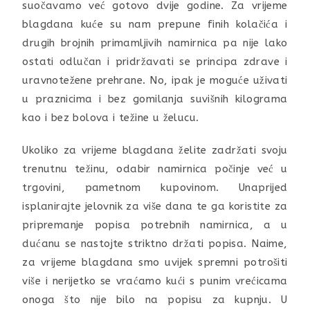
suočavamo već gotovo dvije godine. Za vrijeme
blagdana kuće su nam prepune finih kolačića i
drugih brojnih primamljivih namirnica pa nije lako
ostati odlučan i pridržavati se principa zdrave i
uravnotežene prehrane. No, ipak je moguće uživati
u praznicima i bez gomilanja suvišnih kilograma
kao i bez bolova i težine u želucu.
Ukoliko za vrijeme blagdana želite zadržati svoju
trenutnu težinu, odabir namirnica počinje već u
trgovini, pametnom kupovinom. Unaprijed
isplanirajte jelovnik za više dana te ga koristite za
pripremanje popisa potrebnih namirnica, a u
dućanu se nastojte striktno držati popisa. Naime,
za vrijeme blagdana smo uvijek spremni potrošiti
više i nerijetko se vraćamo kući s punim vrećicama
onoga što nije bilo na popisu za kupnju. U