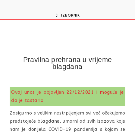
content
IZBORNIK
Pravilna prehrana u vrijeme
blagdana
Ovaj unos je objavljen 22/12/2021 i moguće je
da je zastario.
Zasigurno s velikim nestrpljenjem svi već očekujemo
predstojeće blagdane, umorni od svih izazova koje
nam je donijela COVID-19 pandemija s kojom se