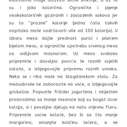
količinama mogu izazvati slične smetnje, a uz to
su i jako kalorična. Ograničite i pijenje
visokokaloričnih gaziranih i zaslađenih sokova jer
su to “prazne” kalorije (jedna čaša takvih
napitaka može sadržavati više od 100 kalorija). U
izboru mesa dajte prednost purici i pilećem
bijelom mesu, a ograničite upotrebu crvenog mesa
sa vidljivom masnoćom. Uz meso svakako
pripremite i dovoljno povrća te raznih svježih
salata, a izbjegavajte pripremu raznih umaka.
Neka se i riba nađe na blagdanskom stolu. Za
međuobroke ne zaboravite na voće, a izbjegavajte
grickalice. Popunite frižider jogurtima i mliječnim
proizvodima sa manje masnoće koji su bogat izvor
kalcija, a i povoljno djeluju na našu crijevnu floru.
Pripremite voćne kolače, bez ili sa što manje
margarina, smanjite količinu šećera, a ne