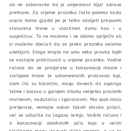
ali ne zaboravite da je umjerenost ključ zdrave
prehrane. Za vrijeme praznika često jedemo kada
uopće nismo gladni jer je teško odoljeti prepunim
stolovima hrane u vlastitom domu kao i u
susjedstvu. To ne možemo i ne želimo spriječiti ali
si možemo obećati da se preko praznika nećemo
udebljati. Stoga imajte na umu neka pravila kojih
se nastojte pridržavati u vrijeme praznika. Vodite
računa da ne pretjerate u konzumaciji masne i
začinjene hrane te suhomesnatih proizvoda koji,
osim što su kalorični, mogu dovesti do osjećaja
težine i bolova u gornjem trbuhu nerijetko praćenih
mučninom, nadutošću i žgaravicom. Ako ipak malo
pretjerate, nemojte nakon takvih obroka prileći,
već se odlučite za laganu šetnju. Vodite računa i
o konzumaciji alkoholnih pića koja u većim