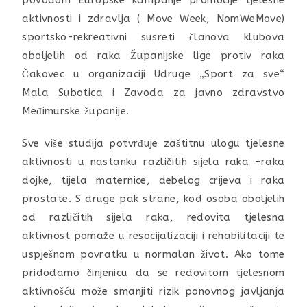
povodom Europske kampanje promocije tjelesne
aktivnosti i zdravlja ( Move Week, NomWeMove)
sportsko-rekreativni susreti članova klubova
oboljelih od raka Županijske lige protiv raka
Čakovec u organizaciji Udruge „Sport za sve“
Mala Subotica i Zavoda za javno zdravstvo
Međimurske županije.
Sve više studija potvrđuje zaštitnu ulogu tjelesne
aktivnosti u nastanku različitih sijela raka –raka
dojke, tijela maternice, debelog crijeva i raka
prostate. S druge pak strane, kod osoba oboljelih
od različitih sijela raka, redovita tjelesna
aktivnost pomaže u resocijalizaciji i rehabilitaciji te
uspješnom povratku u normalan život. Ako tome
pridodamo činjenicu da se redovitom tjelesnom
aktivnošću može smanjiti rizik ponovnog javljanja