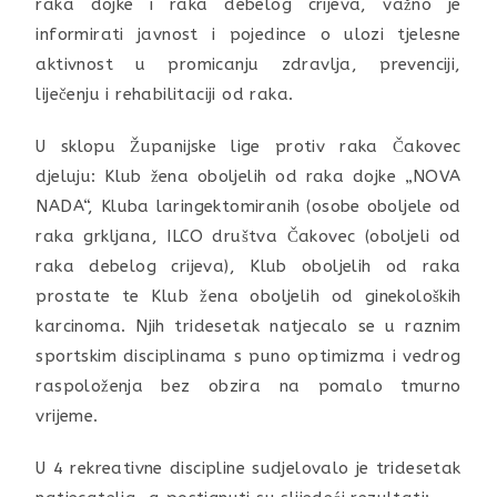
raka dojke i raka debelog crijeva, važno je
informirati javnost i pojedince o ulozi tjelesne
aktivnost u promicanju zdravlja, prevenciji,
liječenju i rehabilitaciji od raka.
U sklopu Županijske lige protiv raka Čakovec
djeluju: Klub žena oboljelih od raka dojke „NOVA
NADA“, Kluba laringektomiranih (osobe oboljele od
raka grkljana, ILCO društva Čakovec (oboljeli od
raka debelog crijeva), Klub oboljelih od raka
prostate te Klub žena oboljelih od ginekoloških
karcinoma. Njih tridesetak natjecalo se u raznim
sportskim disciplinama s puno optimizma i vedrog
raspoloženja bez obzira na pomalo tmurno
vrijeme.
U 4 rekreativne discipline sudjelovalo je tridesetak