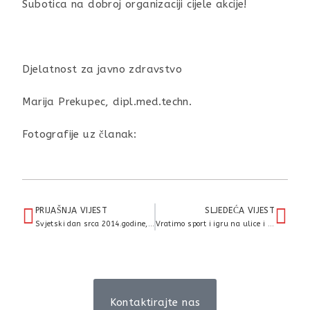
Subotica na dobroj organizaciji cijele akcije!
Djelatnost za javno zdravstvo
Marija Prekupec, dipl.med.techn.
Fotografije uz članak:
PRIJAŠNJA VIJEST
SLJEDEĆA VIJEST
Svjetski dan srca 2014.godine, skup “Manje soli-više zdravlja”
Vratimo sport i igru na ulice i u parkove
Kontaktirajte nas