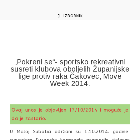
content
IZBORNIK
„Pokreni se“- sportsko rekreativni
susreti klubova oboljelih Županijske
lige protiv raka Čakovec, Move
Week 2014.
Ovaj unos je objavljen 17/10/2014 i moguće je
da je zastario.
U Maloj Subotici održani su 1.10.2014. godine