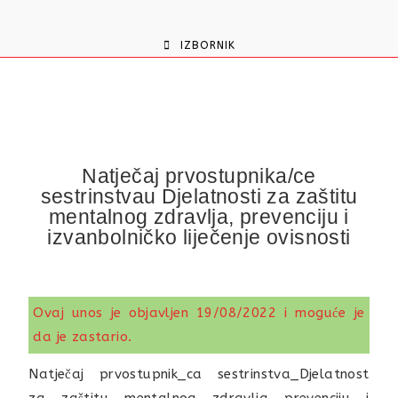
content
IZBORNIK
Natječaj prvostupnika/ce
sestrinstvau Djelatnosti za zaštitu
mentalnog zdravlja, prevenciju i
izvanbolničko liječenje ovisnosti
Ovaj unos je objavljen 19/08/2022 i moguće je
da je zastario.
Natječaj prvostupnik_ca sestrinstva_Djelatnost