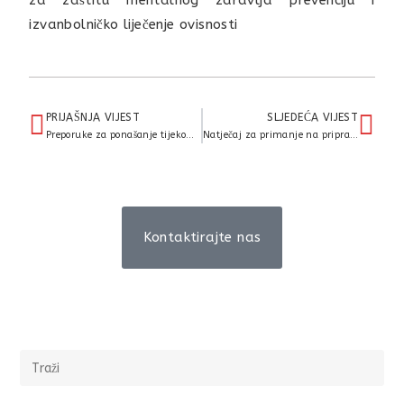
za zaštitu mentalnog zdravlja prevenciju i
izvanbolničko liječenje ovisnosti
PRIJAŠNJA VIJEST
SLJEDEĆA VIJEST
Preporuke za ponašanje tijekom velikih vrućina
Natječaj za primanje na pripravnički staž
Kontaktirajte nas