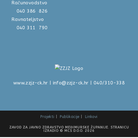
Računovodstvo
040 386 826
Ravnateljstvo
040 311 790
www.zzjz-ck.hr
|
info@zzjz-ck.hr
| 040/310-338
Projekti
Publikacije
Linkovi
ZAVOD ZA JAVNO ZDRAVSTVO MEĐIMURSKE ŽUPANIJE. STRANICU
IZRADIO © MCS D.O.O. 2026