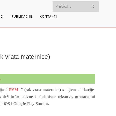
Pretražite
ovu
PUBLIKACIJE
KONTAKTI
web
stranicu
k vrata maternice)
.
iju “
RVM
” (rak vrata maternice) s ciljem edukacije
sadrži informativne i edukativne tekstove, menstrualni
na iOS i Google Play Store-u.