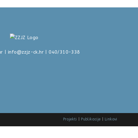
hr
|
info@zzjz-ck.hr
| 040/310-338
Projekti
Publikacije
Linkovi