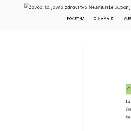
content
POČETNA
O NAMA
VIJ
O
Hr
že
ka