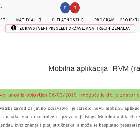
ESTI
NATJEČAJI
DJELATNOSTI
PROGRAMI I PROJEKTI
ZDRAVSTVENI PREGLEDI DRŽAVLJANA TREĆIH ZEMALJA
Mobilna aplikacija- RVM (ra
vaj unos je objavljen 06/03/2019 i moguće je da je zastario
vatski zavod za javno zdravstvo je​ izradio novu mobilnu aplikac
na o raku vrata maternice te prevenciji istog. Mobilna aplikacija 
lendar, kviz znanja i pitaj stručnjaka, a može se besplatno preuzeti 