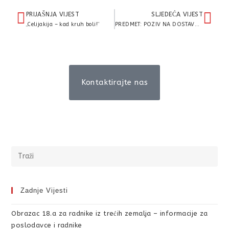
PRIJAŠNJA VIJEST
SLJEDEĆA VIJEST
„Celijakija – kad kruh boli!“
PREDMET: POZIV NA DOSTAVU PONUDA, -Postupak bagatelne nabave oznake BN 07/2019 – MEDICINSKI POTROŠNI MATERIJAL
Kontaktirajte nas
Zadnje Vijesti
Obrazac 18.a za radnike iz trećih zemalja – informacije za
poslodavce i radnike