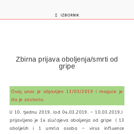
content
IZBORNIK
Zbirna prijava oboljenja/smrti od
gripe
Ovaj unos je objavljen 13/03/2019 i moguće je
da je zastario.
U 10. tjednu 2019. (od 04.03.2019. – 10.03.2019.)
prijavljeno je 14 slučajeva oboljenja od gripe ( 13
oboljelih i 1 umrla osoba – virus influence