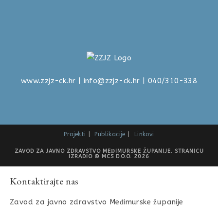
www.zzjz-ck.hr
|
info@zzjz-ck.hr
| 040/310-338
Projekti
Publikacije
Linkovi
ZAVOD ZA JAVNO ZDRAVSTVO MEĐIMURSKE ŽUPANIJE. STRANICU
IZRADIO © MCS D.O.O. 2026
Kontaktirajte nas
Zavod za javno zdravstvo Međimurske županije