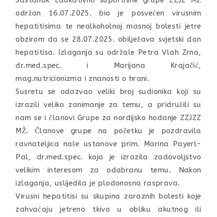
Sastanak Edukativno-suportivne grupe ZZJZ MŽ
održan 16.07.2025. bio je posvećen virusnim
hepatitisima te nealkoholnoj masnoj bolesti jetre
obzirom da se 28.07.2025. obilježava svjetski dan
hepatitisa. Izlaganja su održale Petra Vlah Zrna,
dr.med.spec. i Marijana Krajačić,
mag.nutricionizma i znanosti o hrani.
Susretu se odazvao veliki broj sudionika koji su
izrazili veliko zanimanje za temu, a pridružili su
nam se i članovi Grupe za nordijsko hodanje ZZJZZ
MŽ. Članove grupe na početku je pozdravila
ravnateljica naše ustanove prim. Marina Payerl-
Pal, dr.med.spec. koja je izrazila zadovoljstvo
velikim interesom za odabranu temu. Nakon
izlaganja, uslijedila je plodonosna rasprava.
Virusni hepatitisi su skupina zaraznih bolesti koje
zahvaćaju jetreno tkivo u obliku akutnog ili