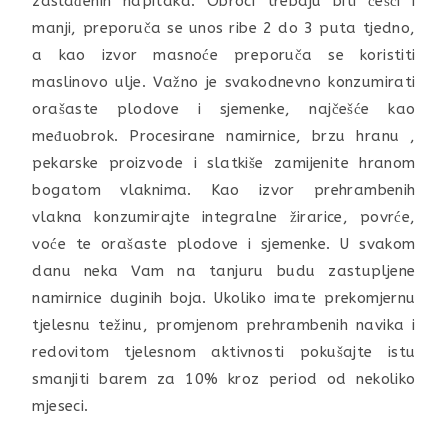
zaslađenih napitaka. Obroci trebaju biti češći i
manji, preporuča se unos ribe 2 do 3 puta tjedno,
a kao izvor masnoće preporuča se koristiti
maslinovo ulje. Važno je svakodnevno konzumirati
orašaste plodove i sjemenke, najčešće kao
međuobrok. Procesirane namirnice, brzu hranu ,
pekarske proizvode i slatkiše zamijenite hranom
bogatom vlaknima. Kao izvor prehrambenih
vlakna konzumirajte integralne žirarice, povrće,
voće te orašaste plodove i sjemenke. U svakom
danu neka Vam na tanjuru budu zastupljene
namirnice duginih boja. Ukoliko imate prekomjernu
tjelesnu težinu, promjenom prehrambenih navika i
redovitom tjelesnom aktivnosti pokušajte istu
smanjiti barem za 10% kroz period od nekoliko
mjeseci.