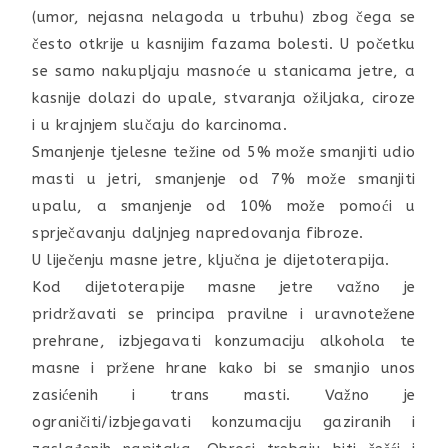
(umor, nejasna nelagoda u trbuhu) zbog čega se
često otkrije u kasnijim fazama bolesti. U početku
se samo nakupljaju masnoće u stanicama jetre, a
kasnije dolazi do upale, stvaranja ožiljaka, ciroze
i u krajnjem slučaju do karcinoma.
Smanjenje tjelesne težine od 5% može smanjiti udio
masti u jetri, smanjenje od 7% može smanjiti
upalu, a smanjenje od 10% može pomoći u
sprječavanju daljnjeg napredovanja fibroze.
U liječenju masne jetre, ključna je dijetoterapija.
Kod dijetoterapije masne jetre važno je
pridržavati se principa pravilne i uravnotežene
prehrane, izbjegavati konzumaciju alkohola te
masne i pržene hrane kako bi se smanjio unos
zasićenih i trans masti. Važno je
ograničiti/izbjegavati konzumaciju gaziranih i