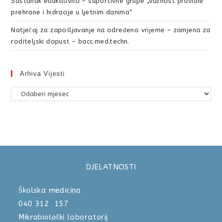
Sastanak edukativno – suportivne grupe „Važnost pravilne
prehrane i hidracije u ljetnim danima“
Natječaj za zapošljavanje na određeno vrijeme – zamjena za
roditeljski dopust – bacc.med.techn.
Arhiva Vijesti
DJELATNOSTI
Školska medicina
040 312 157
Mikrobiološki laboratorij