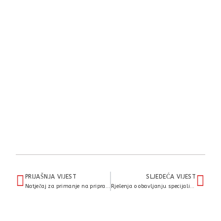
PRIJAŠNJA VIJEST
SLJEDEĆA VIJEST
Natječaj za primanje na pripravnički staž na određeno vrijeme u trajanju od 1 godine
Rješenja o obavljanju specijalističkog usavršavanja