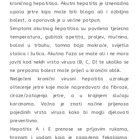
kroničnog hepatitisa. Akutni hepatitis je iznenadna
upala jetre koja može biti blaga ali i ozbiljna
bolest, a oporavak je u većine potpun.
Simptomi akutnog hepatitisa su povišena tjelesna
temperatura, gubitak apetita, proljev, mučnina,
bolovi u trbuhu, tamna boja mokraće, svijetla
stolica i žutica. Akutna faza se može ali i ne mora
javiti kod nekih vrsta virusa (B, C, D) te ukoliko se
ne prepozna bolest može prijeći u kronični oblik.
Neliječeni kronični virusni hepatitis uzrokuje
oštećenje jetre koje može napredovati do fibroze,
ciroze/zatajenja jetre, a u krajnjem slučaju
karcinoma. Važno je znati načine prijenosa
pojedinih vrsta virusa kako bi mogli djelovati
preventivno.
Hepatitis A i E prenose se prljavim rukama,
hranom i vodom koja je zagađena fekalijama,