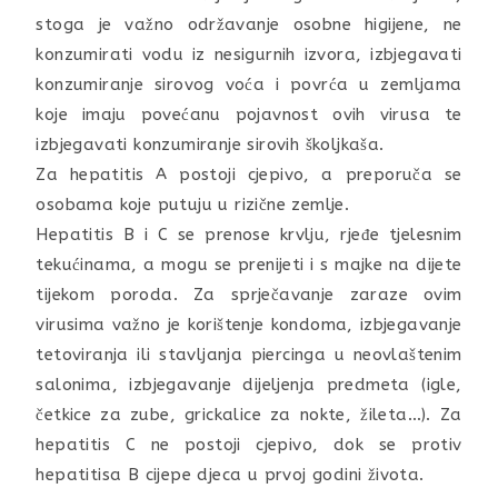
stoga je važno održavanje osobne higijene, ne
konzumirati vodu iz nesigurnih izvora, izbjegavati
konzumiranje sirovog voća i povrća u zemljama
koje imaju povećanu pojavnost ovih virusa te
izbjegavati konzumiranje sirovih školjkaša.
Za hepatitis A postoji cjepivo, a preporuča se
osobama koje putuju u rizične zemlje.
Hepatitis B i C se prenose krvlju, rjeđe tjelesnim
tekućinama, a mogu se prenijeti i s majke na dijete
tijekom poroda. Za sprječavanje zaraze ovim
virusima važno je korištenje kondoma, izbjegavanje
tetoviranja ili stavljanja piercinga u neovlaštenim
salonima, izbjegavanje dijeljenja predmeta (igle,
četkice za zube, grickalice za nokte, žileta…). Za
hepatitis C ne postoji cjepivo, dok se protiv
hepatitisa B cijepe djeca u prvoj godini života.