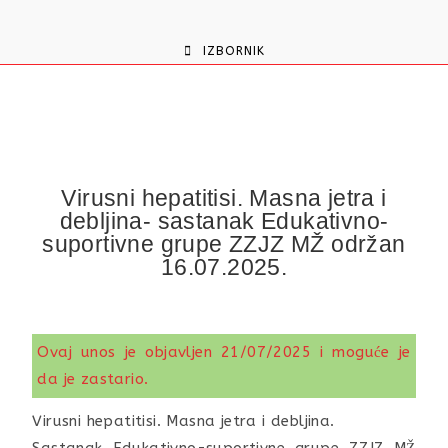
content
IZBORNIK
Virusni hepatitisi. Masna jetra i
debljina- sastanak Edukativno-
suportivne grupe ZZJZ MŽ održan
16.07.2025.
Ovaj unos je objavljen 21/07/2025 i moguće je
da je zastario.
Virusni hepatitisi. Masna jetra i debljina.