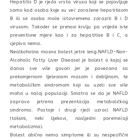
Hepatitis D je rjeđa vrsta virusa koji se pojavljuje
samo kod osoba koje su već zaražene hepatitisom
B ili se osoba može istovremeno zaraziti B i D
virusom. Također se prenosi krvlju pa vrijede iste
preventivne mjere kao i za hepatitise B i C, a
cjepiva nema.
Nealkoholna masna bolest jetre (eng.NAFLD-Non-
Alcoholic Fatty Liver Disease) je bolest o kojoj se
danas sve više govori jer je povezana sa
prekomjernom tjelesnom masom i debljinom, te
metaboličkim sindromom koji su uzeli sve više
maha u našoj populaciji. Smatra se da je NAFLD
zapravo jetrena prezentacija metaboličkog
sindroma. Postoje i drugi rjeđi uzroci NAFLD
(toksini, neki lijekovi, nasljedni poremećaji
metabolizma).
Bolest obično nema simptome ili su nespecifični