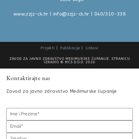
www.zzjz-ck.hr
|
info@zzjz-ck.hr
| 040/310-338
Projekti
Publikacije
Linkovi
ZAVOD ZA JAVNO ZDRAVSTVO MEĐIMURSKE ŽUPANIJE. STRANICU
IZRADIO © MCS D.O.O. 2026
Kontaktirajte nas
Zavod za javno zdravstvo Međimurske županije