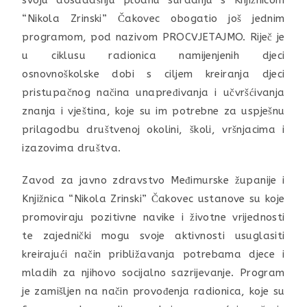
svoju dosadašnju plodnu suradnju s Knjižnicom
“Nikola Zrinski” Čakovec obogatio još jednim
programom, pod nazivom PROCVJETAJMO. Riječ je
u ciklusu radionica namijenjenih djeci
osnovnoškolske dobi s ciljem kreiranja djeci
pristupačnog načina unapređivanja i učvršćivanja
znanja i vještina, koje su im potrebne za uspješnu
prilagodbu društvenoj okolini, školi, vršnjacima i
izazovima društva.
Zavod za javno zdravstvo Međimurske županije i
Knjižnica “Nikola Zrinski” Čakovec ustanove su koje
promoviraju pozitivne navike i životne vrijednosti
te zajednički mogu svoje aktivnosti usuglasiti
kreirajući način približavanja potrebama djece i
mladih za njihovo socijalno sazrijevanje. Program
je zamišljen na način provođenja radionica, koje su