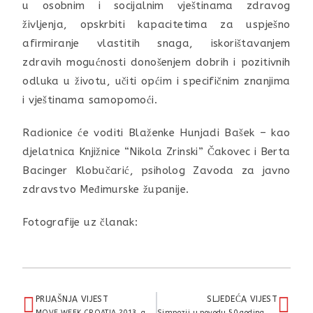
u osobnim i socijalnim vještinama zdravog
življenja, opskrbiti kapacitetima za uspješno
afirmiranje vlastitih snaga, iskorištavanjem
zdravih mogućnosti donošenjem dobrih i pozitivnih
odluka u životu, učiti općim i specifičnim znanjima
i vještinama samopomoći.
Radionice će voditi Blaženke Hunjadi Bašek – kao
djelatnica Knjižnice “Nikola Zrinski” Čakovec i Berta
Bacinger Klobučarić, psiholog Zavoda za javno
zdravstvo Međimurske županije.
Fotografije uz članak:
PRIJAŠNJA VIJEST
SLJEDEĆA VIJEST
MOVE WEEK CROATIA 2013. godine
Simpozij u povodu 50 godina postojanja i rada mikrobiološkog laboratorija u Čakovcu