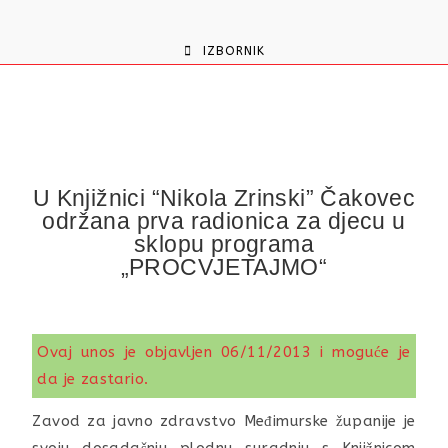
content
IZBORNIK
U Knjižnici “Nikola Zrinski” Čakovec
održana prva radionica za djecu u
sklopu programa
„PROCVJETAJMO“
Ovaj unos je objavljen 06/11/2013 i moguće je
da je zastario.
Zavod za javno zdravstvo Međimurske županije je