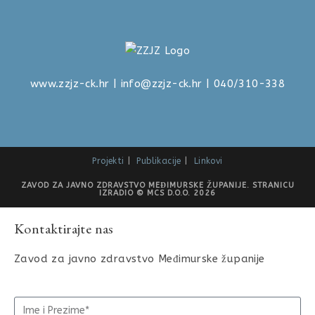
www.zzjz-ck.hr
|
info@zzjz-ck.hr
| 040/310-338
Projekti
Publikacije
Linkovi
ZAVOD ZA JAVNO ZDRAVSTVO MEĐIMURSKE ŽUPANIJE. STRANICU
IZRADIO © MCS D.O.O. 2026
Kontaktirajte nas
Zavod za javno zdravstvo Međimurske županije