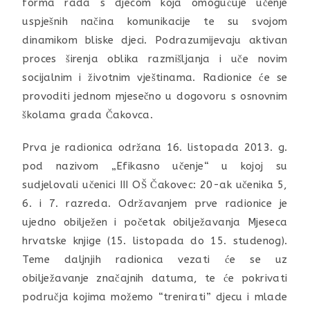
forma rada s djecom koja omogućuje učenje
uspješnih načina komunikacije te su svojom
dinamikom bliske djeci. Podrazumijevaju aktivan
proces širenja oblika razmišljanja i uče novim
socijalnim i životnim vještinama. Radionice će se
provoditi jednom mjesečno u dogovoru s osnovnim
školama grada Čakovca.
Prva je radionica održana 16. listopada 2013. g.
pod nazivom „Efikasno učenje“ u kojoj su
sudjelovali učenici III OŠ Čakovec: 20-ak učenika 5,
6. i 7. razreda. Održavanjem prve radionice je
ujedno obilježen i početak obilježavanja Mjeseca
hrvatske knjige (15. listopada do 15. studenog).
Teme daljnjih radionica vezati će se uz
obilježavanje značajnih datuma, te će pokrivati
područja kojima možemo “trenirati” djecu i mlade