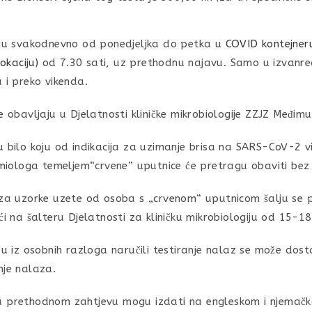
aju svakodnevno od ponedjeljka do petka u
COVID kontejneru
lokaciju)
od 7.30 sati, uz prethodnu najavu. Samo u izvanr
 i preko vikenda.
e obavljaju u Djelatnosti kliničke mikrobiologije ZZJZ Međimu
u bilo koju od indikacija za uzimanje brisa na SARS-CoV-2 v
demiologa temeljem“crvene” uputnice će pretragu obaviti bez
 za uzorke uzete od osoba s „crvenom“ uputnicom šalju se pu
ći na šalteru Djelatnosti za kliničku mikrobiologiju od 15-18 
 su iz osobnih razloga naručili testiranje nalaz se može do
nje nalaza.
 prethodnom zahtjevu mogu izdati na engleskom i njemačko