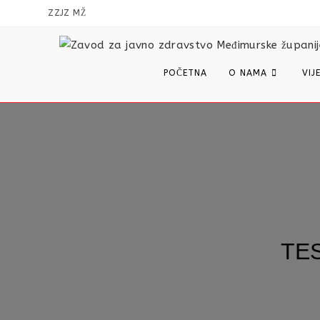
content
ZZJZ MŽ
POČETNA
O NAMA
VIJ
TE