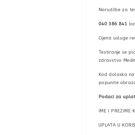
Narudžbe za tes
040 386 841
(o
Cijena usluge re
Testiranje se p
zdravstvo Međim
Kod dolaska na 
popunite obraz
Podaci za uplat
IME I PREZIME K
UPLATA U KORI