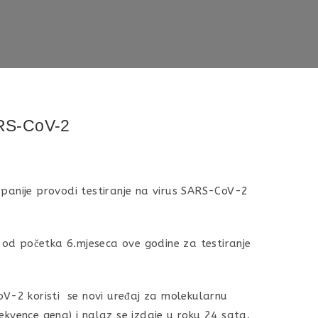
RS-CoV-2
upanije provodi testiranje na virus SARS-CoV-2
i od početka 6.mjeseca ove godine za testiranje
oV-2 koristi se novi uređaj za molekularnu
sekvence gena) i nalaz se izdaje u roku 24 sata.