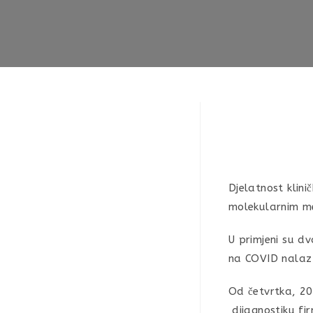
​Djelatnost kli
molekularnim 
U primjeni su dv
na COVID nalaz 
Od četvrtka, 20
dijagnostiku fir