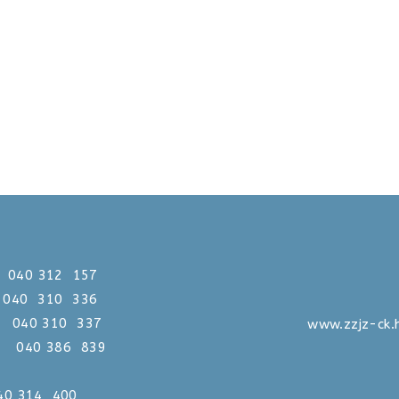
312 157
0 310 336
310 337
www.zzjz-ck.
386 839
 040 314 400