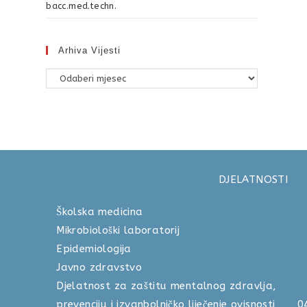
bacc.med.techn.
Arhiva Vijesti
DJELATNOSTI
Školska medicina 040 
Mikrobiološki laboratorij 04
Epidemiologija 040 
Javno zdravstvo 040 
Djelatnost za zaštitu mentalnog zdravlja,
prevenciju i izvanbolničko liječenje ovisnosti