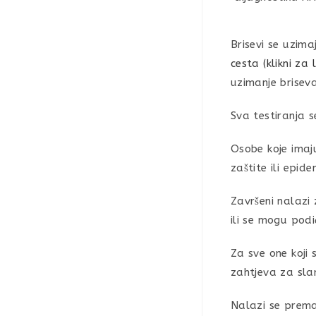
Brisevi se uzim
cesta
(klikni za 
uzimanje briseva
Sva testiranja s
Osobe koje imaj
zaštite ili epi
Završeni nalazi
ili se mogu podi
Za sve one koji
zahtjeva za sla
Nalazi se prema