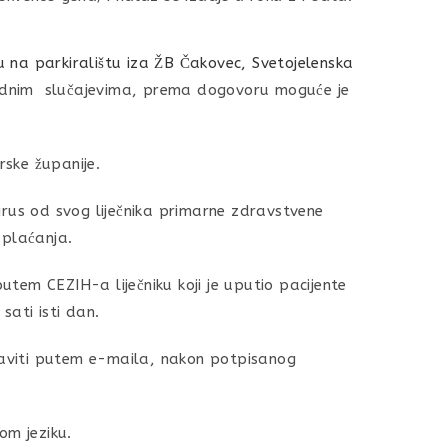
 na parkiralištu iza ŽB Čakovec, Svetojelenska
ednim slučajevima, prema dogovoru moguće je
rske županije.
irus od svog liječnika primarne zdravstvene
 plaćanja.
tem CEZIH-a liječniku koji je uputio pacijente
sati isti dan.
staviti putem e-maila, nakon potpisanog
m jeziku.