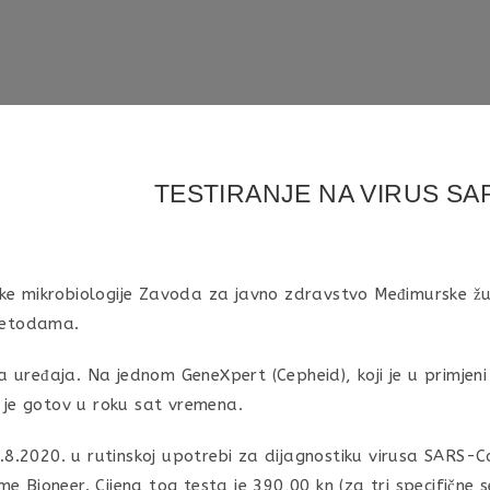
TESTIRANJE NA VIRUS SA
ničke mikrobiologije Zavoda za javno zdravstvo Međimurske ž
metodama.
a uređaja. Na jednom GeneXpert (Cepheid), koji je u primjen
je gotov u roku sat vremena.
.8.2020. u rutinskoj upotrebi za dijagnostiku virusa SARS-C
me Bioneer. Cijena tog testa je 390,00 kn (za tri specifične 