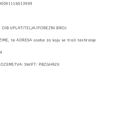
00091116013999
: OIB UPLATITELJA/POREZNI BROJ
ZIME, te ADRESA osobe za koju se traži testiranje
N
INOZEMSTVA: SWIFT: PBZGHR2X