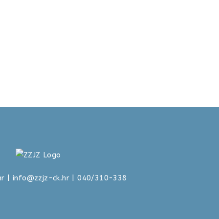
hr
|
info@zzjz-ck.hr
| 040/310-338