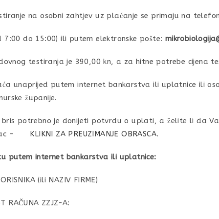
tiranje na osobni zahtjev uz plaćanje se primaju na telefon
d 7:00 do 15:00)
ili putem elektronske pošte:
mikrobiologija
dovnog testiranja je 390,00 kn, a za hitne potrebe cijena te
laća unaprijed putem internet bankarstva ili uplatnice ili 
urske županije.
bris potrebno je donijeti potvrdu o uplati, a želite li da
ac –
KLIKNI ZA PREUZIMANJE OBRASCA
.
u putem internet bankarstva ili uplatnice:
ORISNIKA (ili NAZIV FIRME)
ST RAČUNA ZZJZ-A: