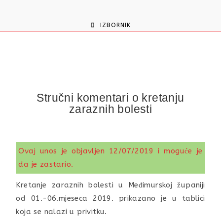
content
IZBORNIK
Stručni komentari o kretanju
zaraznih bolesti
Ovaj unos je objavljen 12/07/2019 i moguće je
da je zastario.
Kretanje zaraznih bolesti u Međimurskoj županiji
od 01.-06.mjeseca 2019. prikazano je u tablici
koja se nalazi u privitku.