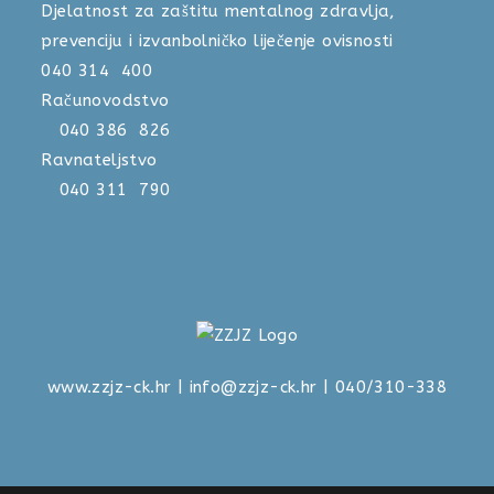
Djelatnost za zaštitu mentalnog zdravlja,
prevenciju i izvanbolničko liječenje ovisnosti
040 314 400
Računovodstvo
040 386 826
Ravnateljstvo
040 311 790
www.zzjz-ck.hr
|
info@zzjz-ck.hr
| 040/310-338