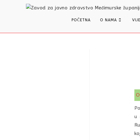
content
POČETNA
O NAMA
VIJ
O
Po
u 
Ru
ko