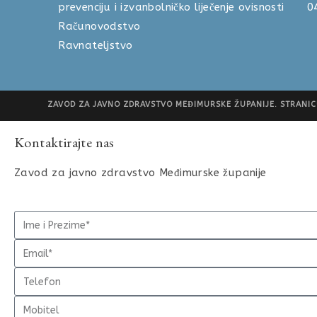
prevenciju i izvanbolničko liječenje ovisnosti
Računovodstvo 040 
Ravnateljstvo 040 
ZAVOD ZA JAVNO ZDRAVSTVO MEĐIMURSKE ŽUPANIJE. STRANICU
Kontaktirajte nas
Zavod za javno zdravstvo Međimurske županije