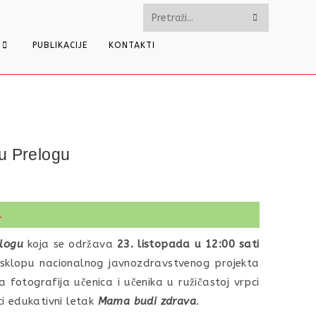
Pretražite
ovu
PUBLIKACIJE
KONTAKTI
web
stranicu
 u Prelogu
.
relogu
koja se održava
23. listopada u 12:00 sati
 sklopu nacionalnog javnozdravstvenog projekta
 fotografija učenica i učenika u ružičastoj vrpci
jci edukativni letak
Mama budi zdrava
.