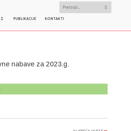
Pretražite
ovu
PUBLIKACIJE
KONTAKTI
web
stranicu
avne nabave za 2023.g.
.