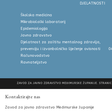
DJELATNOSTI
Školska medicina 040 
Mikrobiološki laboratorij 04
Epidemiologija 040 
Javno zdravstvo 040 
Djelatnost za zaštitu mentalnog zdravlja,
prevenciju i izvanbolničko liječenje ovisnosti
Računovodstvo 040 
Ravnateljstvo 040 
ZAVOD ZA JAVNO ZDRAVSTVO MEĐIMURSKE ŽUPANIJE. STRANICU
Kontaktirajte nas
Zavod za javno zdravstvo Međimurske županije