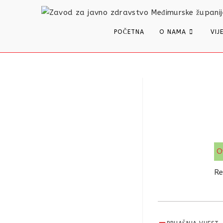
content
POČETNA
O NAMA
VIJ
O
Re