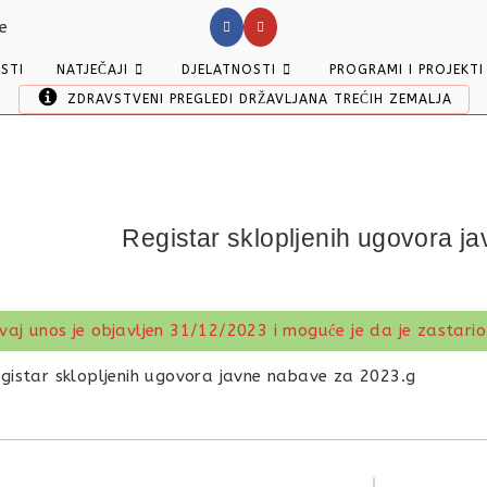
ESTI
NATJEČAJI
DJELATNOSTI
PROGRAMI I PROJEKTI
ZDRAVSTVENI PREGLEDI DRŽAVLJANA TREĆIH ZEMALJA
Registar sklopljenih ugovora j
vaj unos je objavljen 31/12/2023 i moguće je da je zastario
gistar sklopljenih ugovora javne nabave za 2023.g