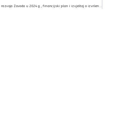
Plan i program rada i razvoja Zavoda u 2024.g., financijski plan i izvještaj o izvršenju financijskog plana