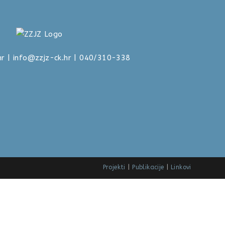
hr
|
info@zzjz-ck.hr
| 040/310-338
Projekti
Publikacije
Linkovi