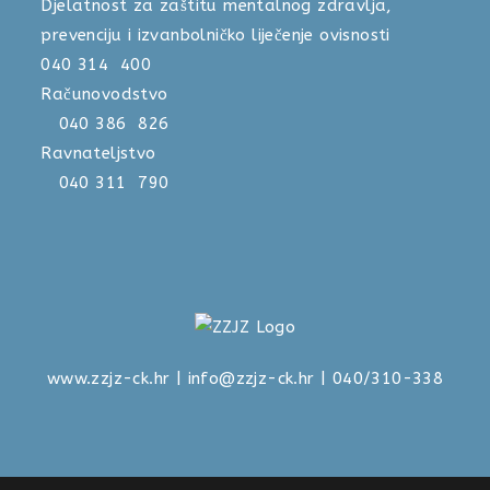
Djelatnost za zaštitu mentalnog zdravlja,
prevenciju i izvanbolničko liječenje ovisnosti
040 314 400
Računovodstvo
040 386 826
Ravnateljstvo
040 311 790
www.zzjz-ck.hr
|
info@zzjz-ck.hr
| 040/310-338