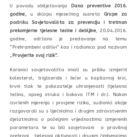
U povodu obilježavanja
Dana preventive 2016.
godine,
u sklopu mjesečnog susreta
Grupe za
podršku Savjetovališta za prevenciju i tretman
prekomjerne tjelesne težine i debljine
, 20.04.2016.
godine, održano je predavanje na temu
“Prehrambeni aditivi” kao i radionica pod nazivom
„
Provjerite svoj rizik”.
Korisnici savjetovališta imali su priliku izmjeriti
kolesterol, trigliceride i šećer u kapilarnoj krvi,
krvni tlak te pokazatelje uhranjenosti (tjelesna
težina, opseg struka i bokova ITM i dr.). Nakon
izvršenih mjerenja i procjene rizika, sudionici akcije
razgovarali su s liječnicima i drugim zdravstvenim
djelatnicima o poželjnim vrijednostima izmjerenih
parametara te su bili savjetovani o pravilnoj
prehrani, tjelesnoj aktivnosti i drugim čimbenicima