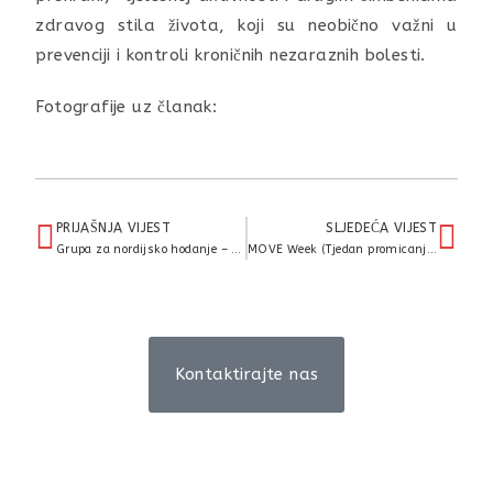
zdravog stila života, koji su neobično važni u
prevenciji i kontroli kroničnih nezaraznih bolesti.
Fotografije uz članak:
PRIJAŠNJA VIJEST
SLJEDEĆA VIJEST
Grupa za nordijsko hodanje – radionica pod nazivom „Provjerite svoj rizik”
MOVE Week (Tjedan promicanja tjelesne aktivnosti) – Sastanak MOVE Week partnera iz Međimurske županije
Kontaktirajte nas