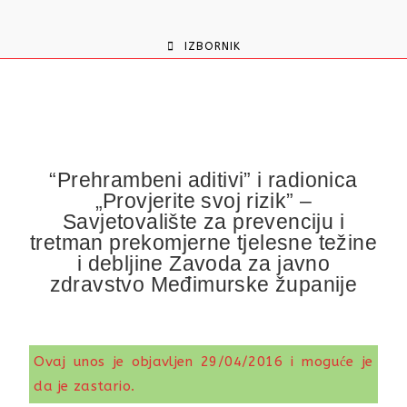
content
IZBORNIK
“Prehrambeni aditivi” i radionica
„Provjerite svoj rizik” –
Savjetovalište za prevenciju i
tretman prekomjerne tjelesne težine
i debljine Zavoda za javno
zdravstvo Međimurske županije
Ovaj unos je objavljen 29/04/2016 i moguće je
da je zastario.