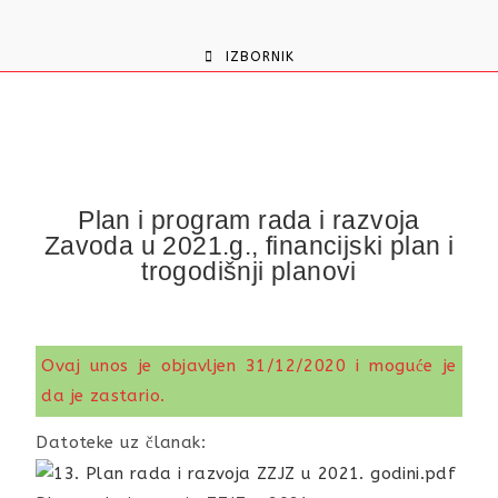
content
IZBORNIK
Plan i program rada i razvoja
Zavoda u 2021.g., financijski plan i
trogodišnji planovi
Ovaj unos je objavljen 31/12/2020 i moguće je
da je zastario.
Datoteke uz članak: