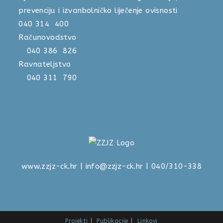
prevenciju i izvanbolničko liječenje ovisnosti
040 314 400
Računovodstvo
040 386 826
Ravnateljstvo
040 311 790
www.zzjz-ck.hr
|
info@zzjz-ck.hr
| 040/310-338
Projekti
Publikacije
Linkovi