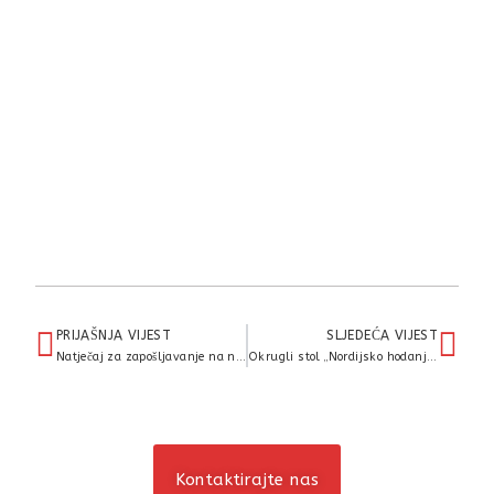
PRIJAŠNJA VIJEST
SLJEDEĆA VIJEST
Natječaj za zapošljavanje na neodređeno vrijeme i upućivanje na specijalizaciju
Okrugli stol „Nordijsko hodanje – put do zdravlja i unapređenja kvalitete života“ održan je 26.11.2024. godine u Riznici Međimurja Čakovec
Kontaktirajte nas