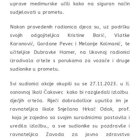
uprave međimurske učili kako na siguran način
sudjelovati u prometu.
Nakon provedenih radionica djeca su, uz podršku
svojih odgojiteljica Kristine Barić, Vlatke
Karanović, Gordane Pevec i Melanije Kolmanić, te
učiteljice Dubravke Hamer, na likovnoj radionici
izrađivala crteže s porukama za vozače i druge
sudionike u prometu.
Svi sudionici akcije okupili su se 27.11.2023. u II.
osnovnoj školi Čakovec kako bi razgledali izložbu
dječjih crteža. Riječi dobrodošlice uputila im je
ravnateljica škole Snježana Hrkač Odak, prof.
koja je zajedno sa svojim suradnicima postavila i
uredila izložbu., a sve sudionike su pozdravile i
ravnateljica Zavoda za javno zdravstvo