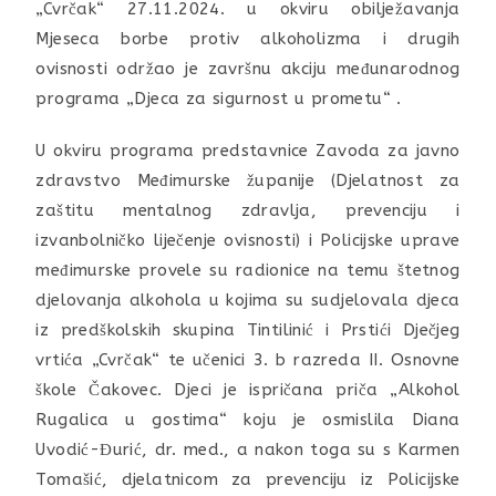
„Cvrčak“ 27.11.2024. u okviru obilježavanja
Mjeseca borbe protiv alkoholizma i drugih
ovisnosti održao je završnu akciju međunarodnog
programa „Djeca za sigurnost u prometu“ .
U okviru programa predstavnice Zavoda za javno
zdravstvo Međimurske županije (Djelatnost za
zaštitu mentalnog zdravlja, prevenciju i
izvanbolničko liječenje ovisnosti) i Policijske uprave
međimurske provele su radionice na temu štetnog
djelovanja alkohola u kojima su sudjelovala djeca
iz predškolskih skupina Tintilinić i Prstići Dječjeg
vrtića „Cvrčak“ te učenici 3. b razreda II. Osnovne
škole Čakovec. Djeci je ispričana priča „Alkohol
Rugalica u gostima“ koju je osmislila Diana
Uvodić-Đurić, dr. med., a nakon toga su s Karmen
Tomašić, djelatnicom za prevenciju iz Policijske