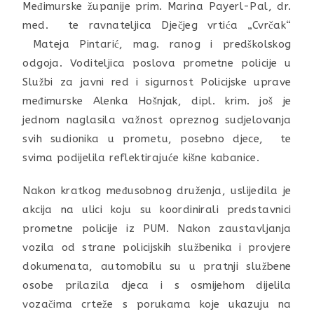
Međimurske županije prim. Marina Payerl-Pal, dr.
med. te ravnateljica Dječjeg vrtića „Cvrčak“
Mateja Pintarić, mag. ranog i predškolskog
odgoja. Voditeljica poslova prometne policije u
Službi za javni red i sigurnost Policijske uprave
međimurske Alenka Hošnjak, dipl. krim. još je
jednom naglasila važnost opreznog sudjelovanja
svih sudionika u prometu, posebno djece, te
svima podijelila reflektirajuće kišne kabanice.
Nakon kratkog međusobnog druženja, uslijedila je
akcija na ulici koju su koordinirali predstavnici
prometne policije iz PUM. Nakon zaustavljanja
vozila od strane policijskih službenika i provjere
dokumenata, automobilu su u pratnji službene
osobe prilazila djeca i s osmijehom dijelila
vozačima crteže s porukama koje ukazuju na