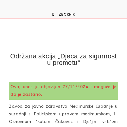
content
IZBORNIK
Održana akcija „Djeca za sigurnost
u prometu“
Ovaj unos je objavljen 27/11/2024 i moguće je
da je zastario.
Zavod za javno zdravstvo Međimurske županije u
suradnji s Policijskom upravom međimurskom, II.
Osnovnom školom Čakovec i Dječjim vrtićem