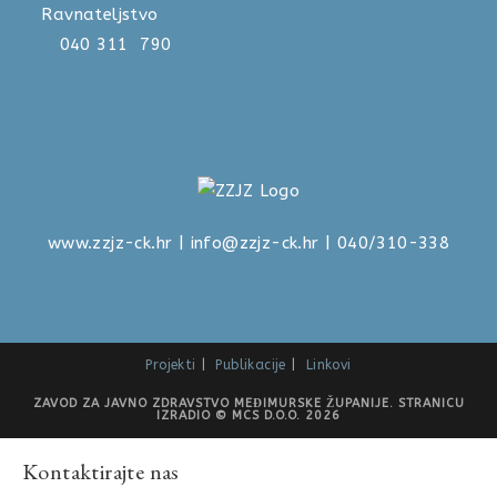
Ravnateljstvo
040 311 790
www.zzjz-ck.hr
|
info@zzjz-ck.hr
| 040/310-338
Projekti
Publikacije
Linkovi
ZAVOD ZA JAVNO ZDRAVSTVO MEĐIMURSKE ŽUPANIJE. STRANICU
IZRADIO © MCS D.O.O. 2026
Kontaktirajte nas