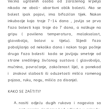
Većina ugriženih osoba od zaraženog krpelja
nikada ne oboli- abortivni oblik bolesti. Ako se
bolest ipak pojavi, ima bifazičan tijek. Nakon
inkubacije koja traje 7-14 dana , javlja se prva
faza bolesti koja traje do 7 dana, a nalikuje na
gripu ( povišena temperatura, malaksalost,
glavobolja, bolovi u tijelu). Slijedi faza
poboljšanja od nekoliko dana i nakon toga počinje
druga faza bolesti kada se javljaju smetnje od
strane središnjeg živčanog sustava ( glavobolja,
mučnina, povračanje, zakočenost šije), a ponekad
i znakovi slabosti ili oduzetosti mišića ramenog
pojasa, ruku, nogu, mišića za disanje).
KAKO SE ZAŠTITI?
nositi odjeću dugih rukava i nogavica sa