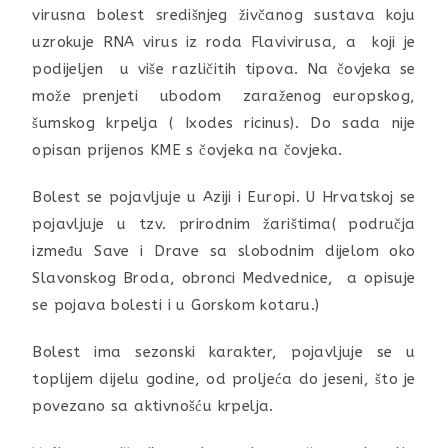
virusna bolest središnjeg živčanog sustava koju
uzrokuje RNA virus iz roda Flavivirusa, a koji je
podijeljen u više različitih tipova. Na čovjeka se
može prenjeti ubodom zaraženog europskog,
šumskog krpelja ( Ixodes ricinus). Do sada nije
opisan prijenos KME s čovjeka na čovjeka.
Bolest se pojavljuje u Aziji i Europi. U Hrvatskoj se
pojavljuje u tzv. prirodnim žarištima( područja
između Save i Drave sa slobodnim dijelom oko
Slavonskog Broda, obronci Medvednice, a opisuje
se pojava bolesti i u Gorskom kotaru.)
Bolest ima sezonski karakter, pojavljuje se u
toplijem dijelu godine, od proljeća do jeseni, što je
povezano sa aktivnošću krpelja.