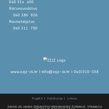
040 314 400
Računovodstvo
040 386 826
Ravnateljstvo
040 311 790
www.zzjz-ck.hr
|
info@zzjz-ck.hr
| 040/310-338
Projekti
Publikacije
Linkovi
ZAVOD ZA JAVNO ZDRAVSTVO MEĐIMURSKE ŽUPANIJE. STRANICU