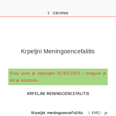
content
IZBORNIK
Krpeljni Meningoencefalitis
Ovaj unos je objavljen 01/02/2022 i moguće je
da je zastario.
KRPELJNI MENINGOENCEFALITIS
Krpeljni meningoencefalitis
( KME) je