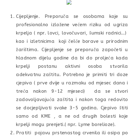
Cijepljenje. Preporuča se osobama koje su
profesionalno izložene većem riziku od ugriza
krpelja ( npr. lovci, lovočuvari, šumski radnici…)
kao i izletnicima koji češće borave u prirodnim
žarištima. Cijepljenje se preporuča započeti u
hladnom dijelu godine da bi do proljeća kada
krpelji postanu aktivni osoba stvorila
adekvatnu zaštitu. Potrebno je primiti tri doze
cjepiva ( prve dvije u razmaku od mjesec dana i
treća nakon 9-12 mjeseci) da se stvori
zadovoljavajuća zaštita i nakon toga redovito
se docjepljivati svake 3-5 godina. Cjepivo štiti
samo od KME , a ne od drugih bolesti koje
krpelji mogu prenjeti.( npr. Lyme borelioze).
Pratiti pojavu prstenastog crvenila ili osipa po