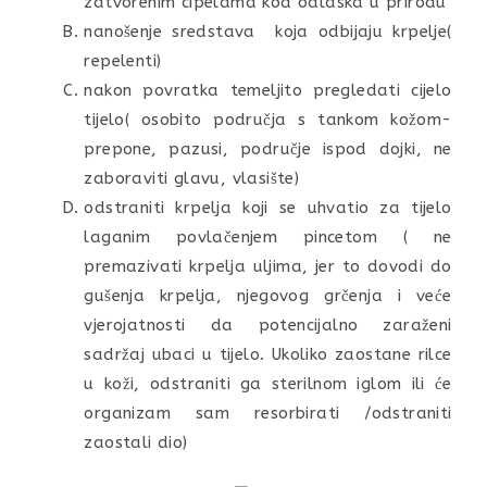
zatvorenim cipelama kod odlaska u prirodu
nanošenje sredstava koja odbijaju krpelje(
repelenti)
nakon povratka temeljito pregledati cijelo
tijelo( osobito područja s tankom kožom-
prepone, pazusi, područje ispod dojki, ne
zaboraviti glavu, vlasište)
odstraniti krpelja koji se uhvatio za tijelo
laganim povlačenjem pincetom ( ne
premazivati krpelja uljima, jer to dovodi do
gušenja krpelja, njegovog grčenja i veće
vjerojatnosti da potencijalno zaraženi
sadržaj ubaci u tijelo. Ukoliko zaostane rilce
u koži, odstraniti ga sterilnom iglom ili će
organizam sam resorbirati /odstraniti
zaostali dio)