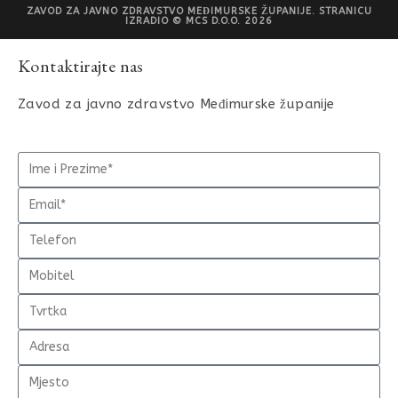
ZAVOD ZA JAVNO ZDRAVSTVO MEĐIMURSKE ŽUPANIJE. STRANICU
IZRADIO © MCS D.O.O. 2026
Kontaktirajte nas
Zavod za javno zdravstvo Međimurske županije