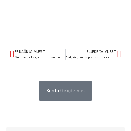
PRIJAŠNJA VIJEST
SLJEDEĆA VIJEST
Simpozij-18 godina provedbe Nacionalnog programa ranog otkrivanja raka dojke u Međimurskoj županiji
Natječaj za zapošljavanje na neodređeno vrijeme – bacc.med.techn. i bacc.sanit.ing.
Kontaktirajte nas