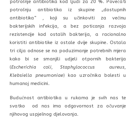
potrošnje antibiotika kod ljudi za 20 %. Povećati
potrošnju antibiotika iz skupine „dostupnih
antibiotika“ , koji su učinkoviti za većinu
bakterijskih infekcija, a bez poticanja razvoja
rezistencije kod ostalih bakterija, a racionalno
koristiti antibiotike iz ostale dvije skupine. Ostala
tri cilja odnose se na poduzimanje potrebnih mjera
kako bi se smanjili udjeli otpornih bakterija
(
Escherichia coli
,
Staphylococcus aureus
,
Klebsiella pneumoniae
) kao uzročnika bolesti u
humanoj medicini.
Budućnost antibiotika u rukama je svih nas te
svatko od nas ima odgovornost za očuvanje
njihovog uspješnog djelovanja.