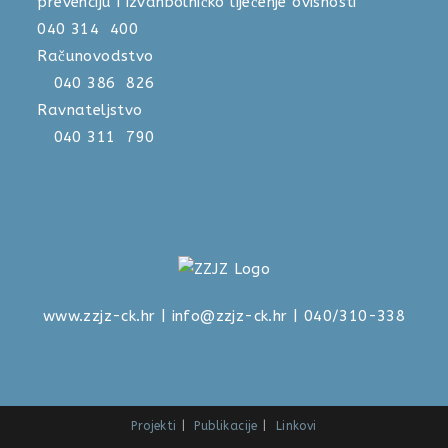
prevenciju i izvanbolničko liječenje ovisnosti
040 314 400
Računovodstvo
040 386 826
Ravnateljstvo
040 311 790
www.zzjz-ck.hr
|
info@zzjz-ck.hr
| 040/310-338
Projekti
Publikacije
Linkovi