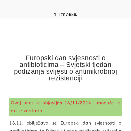
content
IZBORNIK
Europski dan svjesnosti o
antibioticima – Svjetski tjedan
podizanja svijesti o antimikrobnoj
rezistenciji
Ovaj unos je objavljen 18/11/2024 i moguće je
da je zastario.
18.11. obilježava se Europski dan svjesnosti o