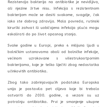
Rezistencija bakterija na antibiotike je nevidljiva,
ali njezine žrtve nisu. Infekcija s rezistentnom
bakterijom može se desiti svakome, svagdje, čak
iako ste dobrog zdravlja. Mala povreda, rutinski
kirurški zahvat ili uobičajena infekcija pluća mogu
eskalirati do po život opasnog stanja.
Svake godine u Europi, preko 4 milijuna ljudi u
bolničkim ustanovama oboli od bolničke infekcije,
većinom uzrokovane s višestrukootpornim
bakterijama, koje je teško liječiti zbog nedostatka
učinkovitih antibiotika.
Zbog tako zabrinjavajućih podataka Europska
unija je postavila pet ciljeva koje bi trebalo
ostvariti do 2030. godine, a vezani su uz
potrošnju antibiotika. Prvi je smanjenje ukupne