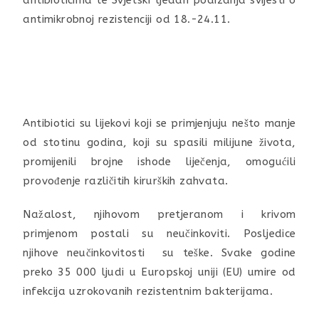
antibioticima te Svjetski tjedan podizanja svijesti o
antimikrobnoj rezistenciji od 18.-24.11.
Antibiotici su lijekovi koji se primjenjuju nešto manje
od stotinu godina, koji su spasili milijune života,
promijenili brojne ishode liječenja, omogućili
provođenje različitih kirurških zahvata.
Nažalost, njihovom pretjeranom i krivom
primjenom postali su neučinkoviti. Posljedice
njihove neučinkovitosti su teške. Svake godine
preko 35 000 ljudi u Europskoj uniji (EU) umire od
infekcija uzrokovanih rezistentnim bakterijama.