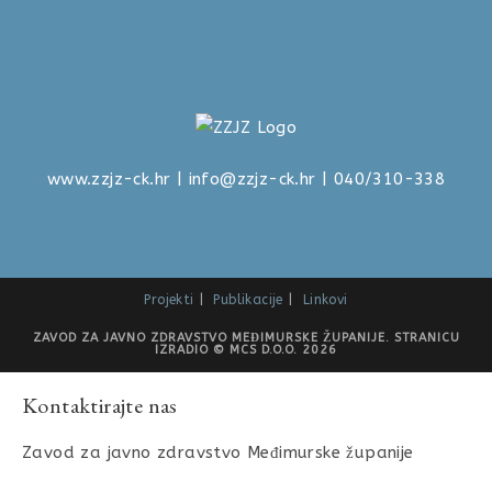
www.zzjz-ck.hr
|
info@zzjz-ck.hr
| 040/310-338
Projekti
Publikacije
Linkovi
ZAVOD ZA JAVNO ZDRAVSTVO MEĐIMURSKE ŽUPANIJE. STRANICU
IZRADIO © MCS D.O.O. 2026
Kontaktirajte nas
Zavod za javno zdravstvo Međimurske županije