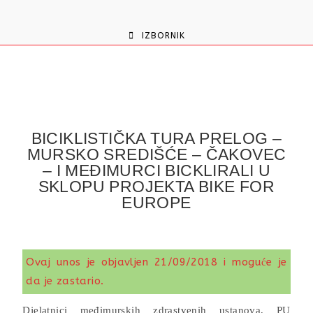
content
IZBORNIK
BICIKLISTIČKA TURA PRELOG –
MURSKO SREDIŠĆE – ČAKOVEC
– I MEĐIMURCI BICKLIRALI U
SKLOPU PROJEKTA BIKE FOR
EUROPE
Ovaj unos je objavljen 21/09/2018 i moguće je
da je zastario.
Djelatnici međimurskih zdrastvenih ustanova, PU