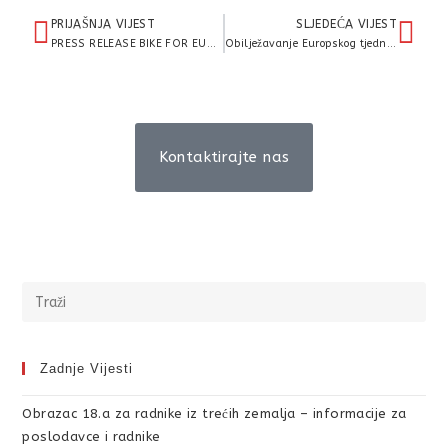
PRIJAŠNJA VIJEST
SLJEDEĆA VIJEST
PRESS RELEASE BIKE FOR EUROPE – I MEĐIMURCI 21. RUJNA DIO EUROPSKE BICIKLISTIČKE PRIČE
Obilježavanje Europskog tjedna sporta i Svjetskog dana srca
Kontaktirajte nas
Zadnje Vijesti
Obrazac 18.a za radnike iz trećih zemalja – informacije za
poslodavce i radnike