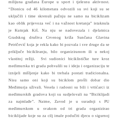
milijuna građana Europe u sport i tjelesnu aktivnost.
“Dionicu od 46 kilometara odvozili su svi koji su se
uključili i time skrenuli pažnju ne samo na biciklizam
kao oblik prijevoza već i na važnost kretanja” istaknula
je Kutnjak Kiš. Na nju se nadovezala i djelatnica
Gradskog društva Crvenog križa Sunčana Glavina
Petričević koja je rekla kako bi pozvala i sve druge da se
priključe bicikliranju, bilo organiziranom ili u nekoj
vlastitoj režiji. Svi sudionici biciklističke ture kroz
međimurska tri grada pohvalili su i ideju i organizaciju te
iznijeli mišljenje kako bi trebala postati tradicionalna.
Nisu samo oni koji su biciklom prošli dobar dio
Međimurja uživali. Vesela i radosni su bili i vrtićarci iz
međimurskih gradova koji su sudjelovali na “Biciklijadi
za najmlađe”. Naime, Zavod je u suradnji s PU
međimurskom u svakom od tri grada organizirao
biciklijade koje su za cilj imale podučiti djecu o sigurnoj