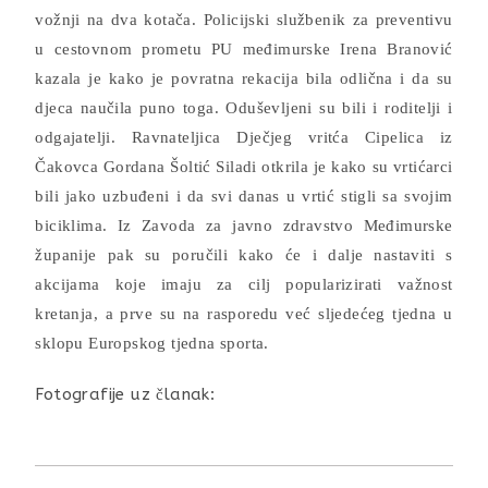
vožnji na dva kotača. Policijski službenik za preventivu
u cestovnom prometu PU međimurske Irena Branović
kazala je kako je povratna rekacija bila odlična i da su
djeca naučila puno toga. Oduševljeni su bili i roditelji i
odgajatelji. Ravnateljica Dječjeg vritća Cipelica iz
Čakovca Gordana Šoltić Siladi otkrila je kako su vrtićarci
bili jako uzbuđeni i da svi danas u vrtić stigli sa svojim
biciklima. Iz Zavoda za javno zdravstvo Međimurske
županije pak su poručili kako će i dalje nastaviti s
akcijama koje imaju za cilj popularizirati važnost
kretanja, a prve su na rasporedu već sljedećeg tjedna u
sklopu Europskog tjedna sporta.
Fotografije uz članak: