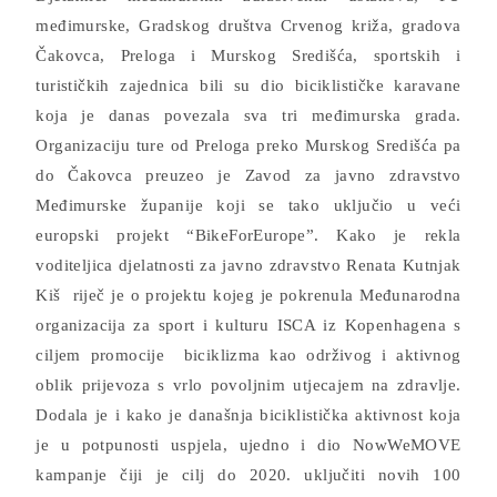
međimurske, Gradskog društva Crvenog križa, gradova
Čakovca, Preloga i Murskog Središća, sportskih i
turističkih zajednica bili su dio biciklističke karavane
koja je danas povezala sva tri međimurska grada.
Organizaciju ture od Preloga preko Murskog Središća pa
do Čakovca preuzeo je Zavod za javno zdravstvo
Međimurske županije koji se tako uključio u veći
europski projekt “BikeForEurope”. Kako je rekla
voditeljica djelatnosti za javno zdravstvo Renata Kutnjak
Kiš riječ je o projektu kojeg je pokrenula Međunarodna
organizacija za sport i kulturu ISCA iz Kopenhagena s
ciljem promocije biciklizma kao održivog i aktivnog
oblik prijevoza s vrlo povoljnim utjecajem na zdravlje.
Dodala je i kako je današnja biciklistička aktivnost koja
je u potpunosti uspjela, ujedno i dio NowWeMOVE
kampanje čiji je cilj do 2020. uključiti novih 100