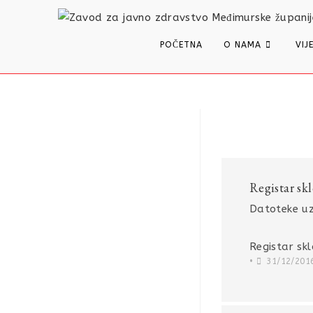
content
POČETNA
O NAMA
VIJ
Registar sk
Datoteke uz
Registar skl
•
31/12/201