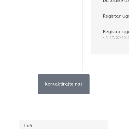
Datoteke uz
Registar ug
Registar ug
•
27/02/201
Kontaktirajte nas