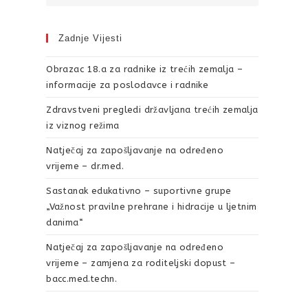
Zadnje Vijesti
Obrazac 18.a za radnike iz trećih zemalja –
informacije za poslodavce i radnike
Zdravstveni pregledi državljana trećih zemalja
iz viznog režima
Natječaj za zapošljavanje na određeno
vrijeme – dr.med.
Sastanak edukativno – suportivne grupe
„Važnost pravilne prehrane i hidracije u ljetnim
danima“
Natječaj za zapošljavanje na određeno
vrijeme – zamjena za roditeljski dopust –
bacc.med.techn.