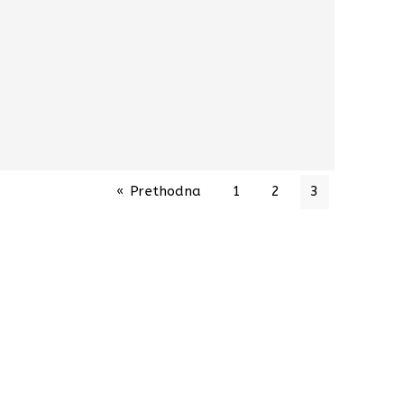
« Prethodna
1
2
3