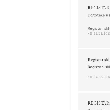
REGISTAR
Datoteke uz
Registar skl
•
31/12/201
Registar sk
Registar-sk
•
24/02/201
REGISTAR