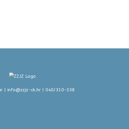
hr
|
info@zzjz-ck.hr
| 040/310-338