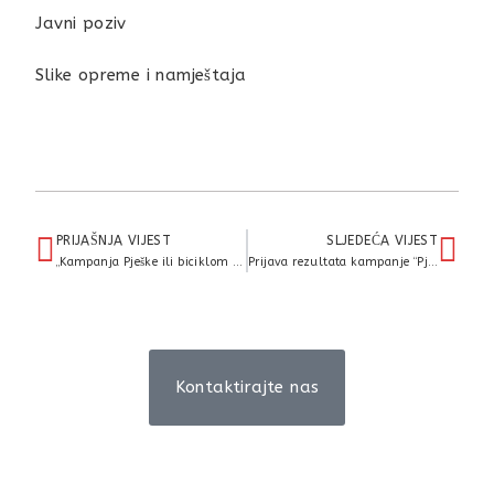
Javni poziv
Slike opreme i namještaja
PRIJAŠNJA VIJEST
SLJEDEĆA VIJEST
„Kampanja Pješke ili biciklom na posao, druženje i rekreaciju…2023.g.“
Prijava rezultata kampanje “Pješke ili biciklom na posao, druženje i rekreaciju” 2023
Kontaktirajte nas