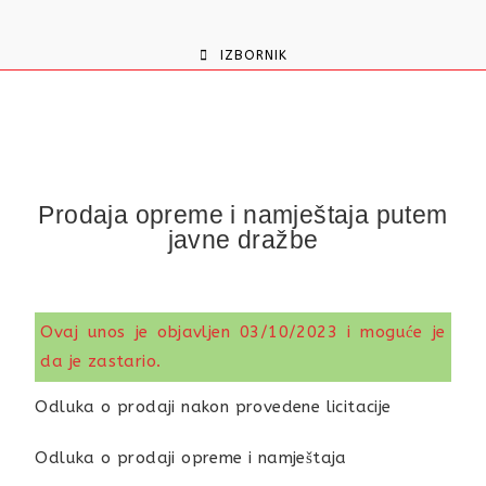
content
IZBORNIK
Prodaja opreme i namještaja putem
javne dražbe
Ovaj unos je objavljen 03/10/2023 i moguće je
da je zastario.
Odluka o prodaji nakon provedene licitacije
Odluka o prodaji opreme i namještaja