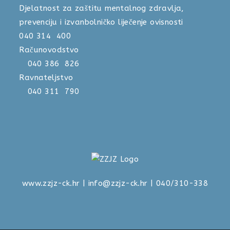
Djelatnost za zaštitu mentalnog zdravlja,
prevenciju i izvanbolničko liječenje ovisnosti
040 314 400
Računovodstvo
040 386 826
Ravnateljstvo
040 311 790
www.zzjz-ck.hr
|
info@zzjz-ck.hr
| 040/310-338