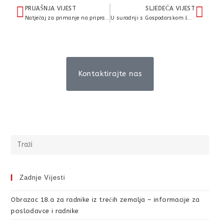
PRIJAŠNJA VIJEST
SLJEDEĆA VIJEST
Natječaj za primanje na pripravnički staž 2026.g.
U suradnji s Gospodarskom školom Čakovec, danas, 15. svibnja, obilježili smo Hrvatski dan šećerne bolesti, Međunarodni dan obitelji i Svjetski dan sporta
Kontaktirajte nas
Zadnje Vijesti
Obrazac 18.a za radnike iz trećih zemalja – informacije za
poslodavce i radnike