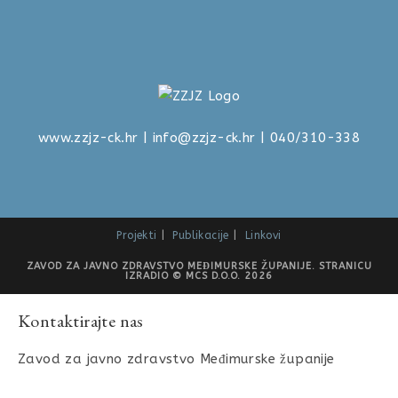
www.zzjz-ck.hr
|
info@zzjz-ck.hr
| 040/310-338
Projekti
Publikacije
Linkovi
ZAVOD ZA JAVNO ZDRAVSTVO MEĐIMURSKE ŽUPANIJE. STRANICU
IZRADIO © MCS D.O.O. 2026
Kontaktirajte nas
Zavod za javno zdravstvo Međimurske županije