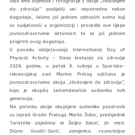
Iako smo dojmove i fotografije s akcije „Hodanjem
do zdravlja“ podijelili već neposredno nakon
događaja, želimo još jednom zahvaliti svima koji
su sudjelovali u organizaciji i provedbi ove lijepe
javnozdravstvene aktivnosti te se još jednom
prisjetiti ovog događaja.
U povodu obilježavanja International Day of
Physical Activity – Dana kretanja za zdravlje
2026. godine, u petak 8. svibnja u Sportsko-
rekreacijskoj zoni Marina Prelog održana je
javnozdravstvena akcija „Hodanjem do zdravlja“,
koja je okupila sedamdesetak sudionika svih
generacija.
Na početku akcije okupljene sudionike pozdravili
su ispred Grada Preloga Marko Židov, predsjednik
Turističke zajednice te Željko Sokač, dr. med.
Diana Uvodić-Đurić, zamjenica ravnateljice