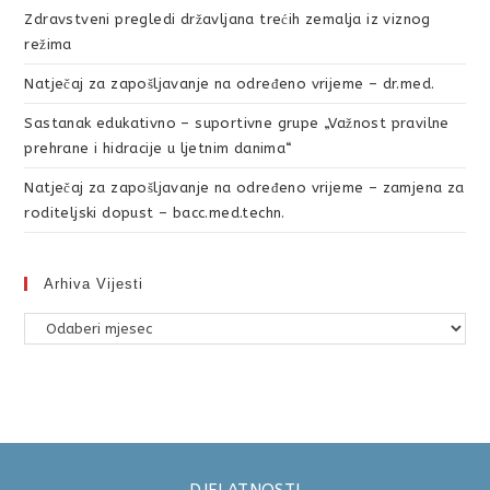
Zdravstveni pregledi državljana trećih zemalja iz viznog
režima
Natječaj za zapošljavanje na određeno vrijeme – dr.med.
Sastanak edukativno – suportivne grupe „Važnost pravilne
prehrane i hidracije u ljetnim danima“
Natječaj za zapošljavanje na određeno vrijeme – zamjena za
roditeljski dopust – bacc.med.techn.
Arhiva Vijesti
DJELATNOSTI