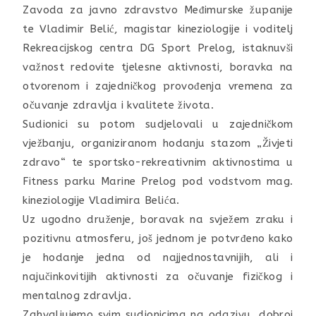
Zavoda za javno zdravstvo Međimurske županije
te Vladimir Belić, magistar kineziologije i voditelj
Rekreacijskog centra DG Sport Prelog, istaknuvši
važnost redovite tjelesne aktivnosti, boravka na
otvorenom i zajedničkog provođenja vremena za
očuvanje zdravlja i kvalitete života.
Sudionici su potom sudjelovali u zajedničkom
vježbanju, organiziranom hodanju stazom „Živjeti
zdravo“ te sportsko-rekreativnim aktivnostima u
Fitness parku Marine Prelog pod vodstvom mag.
kineziologije Vladimira Belića.
Uz ugodno druženje, boravak na svježem zraku i
pozitivnu atmosferu, još jednom je potvrđeno kako
je hodanje jedna od najjednostavnijih, ali i
najučinkovitijih aktivnosti za očuvanje fizičkog i
mentalnog zdravlja.
Zahvaljujemo svim sudionicima na odazivu, dobroj