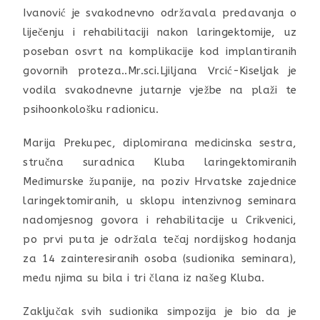
Ivanović je svakodnevno održavala predavanja o
liječenju i rehabilitaciji nakon laringektomije, uz
poseban osvrt na komplikacije kod implantiranih
govornih proteza..Mr.sci.Ljiljana Vrcić-Kiseljak je
vodila svakodnevne jutarnje vježbe na plaži te
psihoonkološku radionicu.
Marija Prekupec, diplomirana medicinska sestra,
stručna suradnica Kluba laringektomiranih
Međimurske županije, na poziv Hrvatske zajednice
laringektomiranih, u sklopu intenzivnog seminara
nadomjesnog govora i rehabilitacije u Crikvenici,
po prvi puta je održala tečaj nordijskog hodanja
za 14 zainteresiranih osoba (sudionika seminara),
među njima su bila i tri člana iz našeg Kluba.
Zaključak svih sudionika simpozija je bio da je