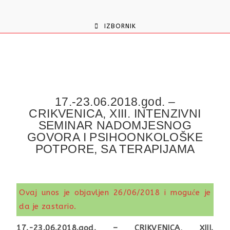
content
IZBORNIK
17.-23.06.2018.god. –
CRIKVENICA, XIII. INTENZIVNI
SEMINAR NADOMJESNOG
GOVORA I PSIHOONKOLOŠKE
POTPORE, SA TERAPIJAMA
Ovaj unos je objavljen 26/06/2018 i moguće je
da je zastario.
17.-23.06.2018.god. – CRIKVENICA, XIII.