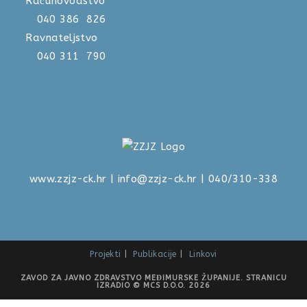
Računovodstvo
040 386 826
Ravnateljstvo
040 311 790
www.zzjz-ck.hr
|
info@zzjz-ck.hr
| 040/310-338
Projekti
Publikacije
Linkovi
ZAVOD ZA JAVNO ZDRAVSTVO MEĐIMURSKE ŽUPANIJE. STRANICU
IZRADIO © MCS D.O.O. 2026