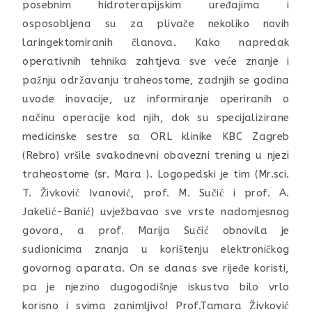
posebnim hidroterapijskim uređajima i
osposobljena su za plivače nekoliko novih
laringektomiranih članova. Kako napredak
operativnih tehnika zahtjeva sve veće znanje i
pažnju održavanju traheostome, zadnjih se godina
uvode inovacije, uz informiranje operiranih o
načinu operacije kod njih, dok su specijalizirane
medicinske sestre sa ORL klinike KBC Zagreb
(Rebro) vršile svakodnevni obavezni trening u njezi
traheostome (sr. Mara ). Logopedski je tim (Mr.sci.
T. Živković Ivanović, prof. M. Sučić i prof. A.
Jakelić-Banić) uvježbavao sve vrste nadomjesnog
govora, a prof. Marija Sučić obnovila je
sudionicima znanja u korištenju elektroničkog
govornog aparata. On se danas sve rijeđe koristi,
pa je njezino dugogodišnje iskustvo bilo vrlo
korisno i svima zanimljivo! Prof.Tamara Živković