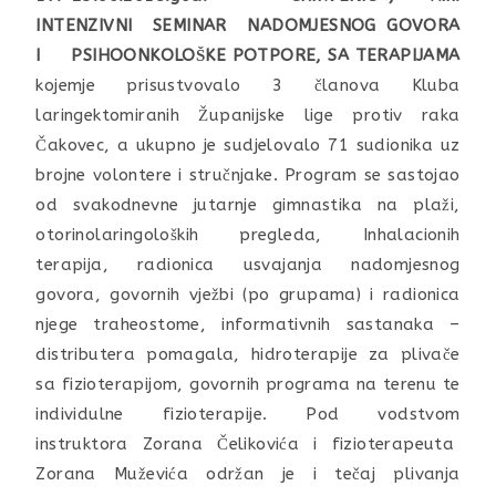
INTENZIVNI SEMINAR NADOMJESNOG GOVORA
I PSIHOONKOLOŠKE POTPORE, SA TERAPIJAMA
kojemje prisustvovalo 3 članova Kluba
laringektomiranih Županijske lige protiv raka
Čakovec, a ukupno je sudjelovalo 71 sudionika uz
brojne volontere i stručnjake. Program se sastojao
od svakodnevne jutarnje gimnastika na plaži,
otorinolaringoloških pregleda, Inhalacionih
terapija, radionica usvajanja nadomjesnog
govora, govornih vježbi (po grupama) i radionica
njege traheostome, informativnih sastanaka –
distributera pomagala, hidroterapije za plivače
sa fizioterapijom, govornih programa na terenu te
individulne fizioterapije. Pod vodstvom
instruktora Zorana Čelikovića i fizioterapeuta
Zorana Muževića održan je i tečaj plivanja