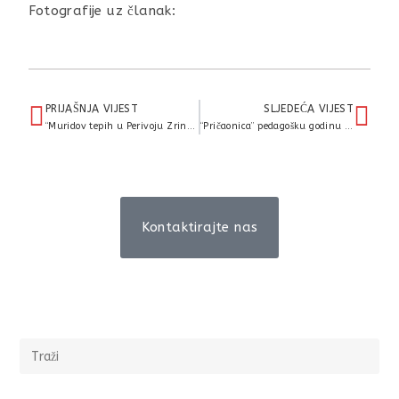
Fotografije uz članak:
PRIJAŠNJA VIJEST
SLJEDEĆA VIJEST
“Muridov tepih u Perivoju Zrinski – šesta ovogodišnja aktivnost “Volonteri u parku” u povodu obilježavanja Europskog dana zaštite okoliša
“Pričaonica” pedagošku godinu završila razgovorom s roditeljima, predavanjem i radionicom
Kontaktirajte nas