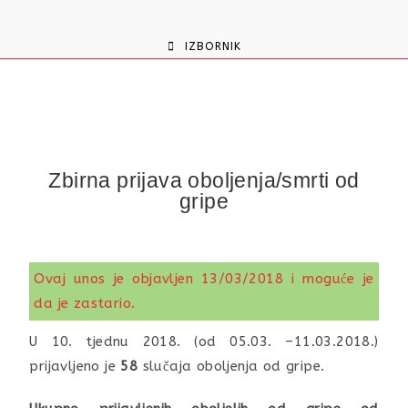
content
IZBORNIK
Zbirna prijava oboljenja/smrti od
gripe
Ovaj unos je objavljen 13/03/2018 i moguće je
da je zastario.
U 10. tjednu 2018. (od 05.03. –11.03.2018.)
prijavljeno je
58
slučaja oboljenja od gripe.