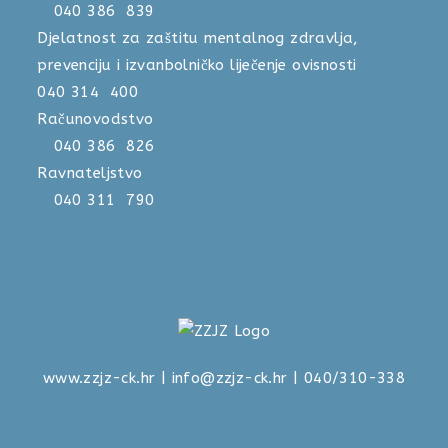
040 386 839
Djelatnost za zaštitu mentalnog zdravlja,
prevenciju i izvanbolničko liječenje ovisnosti
040 314 400
Računovodstvo
040 386 826
Ravnateljstvo
040 311 790
www.zzjz-ck.hr
|
info@zzjz-ck.hr
| 040/310-338