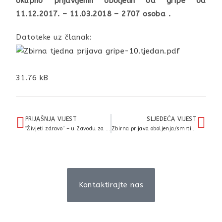
Ukupno prijavljenih oboljelih od gripe od
11.12.2017. – 11.03.2018 – 2707 osoba .
Datoteke uz članak:
31.76 kB
PRIJAŠNJA VIJEST
SLJEDEĆA VIJEST
“Živjeti zdravo” – u Zavodu za javno zdravstvo Međimurske županije je 20.02.2018. g. održan sastanak s ravnateljima i stručnim suradnicima osnovnih škola Međimurske županije
Zbirna prijava oboljenja/smrti od gripe
Kontaktirajte nas