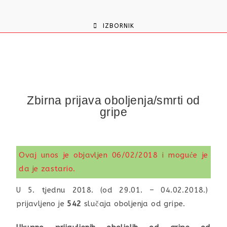
content
IZBORNIK
Zbirna prijava oboljenja/smrti od
gripe
Ovaj unos je objavljen 06/02/2018 i moguće je
da je zastario.
U 5. tjednu 2018. (od 29.01. – 04.02.2018.)
prijavljeno je
542
slučaja oboljenja od gripe.