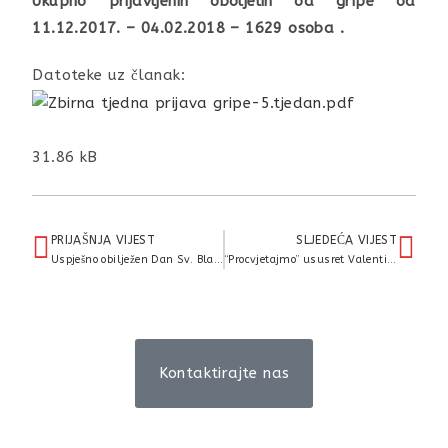
Ukupno prijavljenih oboljelih od gripe od
11.12.2017. – 04.02.2018 – 1629
osoba .
Datoteke uz članak:
31.86 kB
PRIJAŠNJA VIJEST
SLJEDEĆA VIJEST
Uspješno obilježen Dan Sv. Blaža uz humanitarnu akciju “Zajedno smo jači i glasniji”
“Procvjetajmo” ususret Valentinovu
Kontaktirajte nas