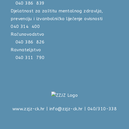
040 386 839
Djelatnost za zaštitu mentalnog zdravlja,
prevenciju i izvanbolničko liječenje ovisnosti
040 314 400
Računovodstvo
040 386 826
Ravnateljstvo
040 311 790
www.zzjz-ck.hr
|
info@zzjz-ck.hr
| 040/310-338