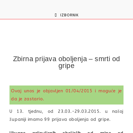
content
IZBORNIK
Zbirna prijava oboljenja – smrti od
gripe
Ovaj unos je objavljen 01/04/2015 i moguće je
da je zastario.
U 13. tjednu, od 23.03.-29.03.2015. u našoj
županiji imamo 99 prijava oboljenja od gripe.