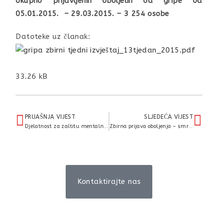
Ukupno prijavljenih oboljelih od gripe od
05.01.2015. – 29.03.2015. – 3 254 osobe
Datoteke uz članak:
33.26 kB
PRIJAŠNJA VIJEST
SLJEDEĆA VIJEST
Djelatnost za zaštitu mentalnog zdravlja, prevenciju i izvanbolničko liječenje ovisnosti i SAVEZ KLUBOVA LIJEČENIH ALKOHOLIČARA
Zbirna prijava oboljenja – smrti od gripe
Kontaktirajte nas