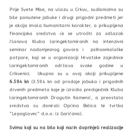
Prije Svete Mise, na ulazu u Crkvu, sudionicima su
bile ponuđene jabuke i drugi prigodni predmeti jer
je akcija imala humanitarni karakter, a prikupljena
financijska sredstva će se utrošiti za odlazak
članova Kluba laringektomiranih na intenzivni
seminar nadomjesnog govora i psihoonkološke
potpore, koji se u organizaciji Hrvatske zajednice
laringektomiranih održava svake godine u
Crikvenici. Ukupno su u ovoj akciji prikupljene
6.594 kn
(3.594 kn od prodaje jabuka i prigodnih
drvenih predmeta koje je izradio predsjednik Kluba
laringektomiranih Dragutin Kamenić, a preostala
sredstva su donirali Općina Belica te tvrtka
“Lepoglavec” d.o.o. iz Goričana).
Svima koji su na bilo koji način doprinjeli realizacije