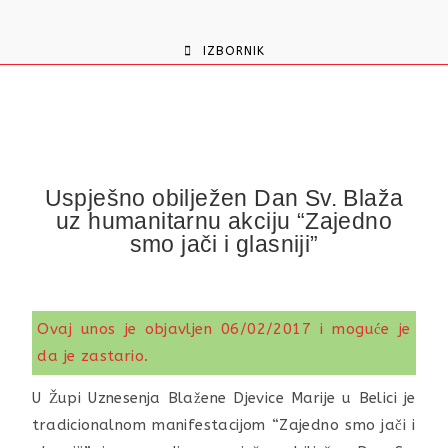
content
IZBORNIK
Uspješno obilježen Dan Sv. Blaža
uz humanitarnu akciju “Zajedno
smo jači i glasniji”
Ovaj unos je objavljen 06/02/2017 i moguće je
da je zastario.
U Župi Uznesenja Blažene Djevice Marije u Belici je
tradicionalnom manifestacijom “Zajedno smo jači i