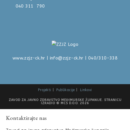
040 311 790
www.zzjz-ck.hr
|
info@zzjz-ck.hr
| 040/310-338
Projekti
Publikacije
Linkovi
ZAVOD ZA JAVNO ZDRAVSTVO MEĐIMURSKE ŽUPANIJE. STRANICU
IZRADIO © MCS D.O.O. 2026
Kontaktirajte nas