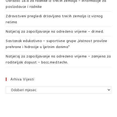
Obrazac 18.a za radnike iz trećih zemalja – informacije za
poslodavce i radnike
Zdravstveni pregledi državljana trećih zemalja iz viznog
režima
Natječaj za zapošljavanje na određeno vrijeme – dr.med.
Sastanak edukativno – suportivne grupe „Važnost pravilne
prehrane i hidracije u ljetnim danima“
Natječaj za zapošljavanje na određeno vrijeme – zamjena za
roditeljski dopust – bacc.med.techn.
Arhiva Vijesti