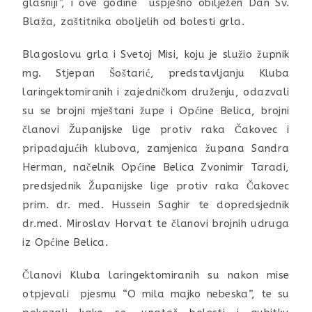
glasniji”, i ove godine uspješno obilježen Dan Sv.
Blaža, zaštitnika oboljelih od bolesti grla.
Blagoslovu grla i Svetoj Misi, koju je služio župnik
mg. Stjepan Šoštarić, predstavljanju Kluba
laringektomiranih i zajedničkom druženju, odazvali
su se brojni mještani župe i Općine Belica, brojni
članovi Županijske lige protiv raka Čakovec i
pripadajućih klubova, zamjenica župana Sandra
Herman, načelnik Općine Belica Zvonimir Taradi,
predsjednik Županijske lige protiv raka Čakovec
prim. dr. med. Hussein Saghir te dopredsjednik
dr.med. Miroslav Horvat te članovi brojnih udruga
iz Općine Belica.
Članovi Kluba laringektomiranih su nakon mise
otpjevali pjesmu “O mila majko nebeska”, te su