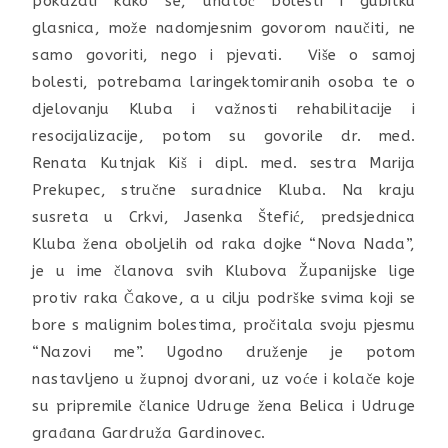
pokazali kako se, unatoč bolesti i gubitku
glasnica, može nadomjesnim govorom naučiti, ne
samo govoriti, nego i pjevati. Više o samoj
bolesti, potrebama laringektomiranih osoba te o
djelovanju Kluba i važnosti rehabilitacije i
resocijalizacije, potom su govorile dr. med.
Renata Kutnjak Kiš i dipl. med. sestra Marija
Prekupec, stručne suradnice Kluba. Na kraju
susreta u Crkvi, Jasenka Štefić, predsjednica
Kluba žena oboljelih od raka dojke “Nova Nada”,
je u ime članova svih Klubova Županijske lige
protiv raka Čakove, a u cilju podrške svima koji se
bore s malignim bolestima, pročitala svoju pjesmu
“Nazovi me”. Ugodno druženje je potom
nastavljeno u župnoj dvorani, uz voće i kolače koje
su pripremile članice Udruge žena Belica i Udruge
građana Gardruža Gardinovec.