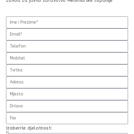
Zavod za javno zdravstvo Međimurske županije
Izaberite djelatnost: