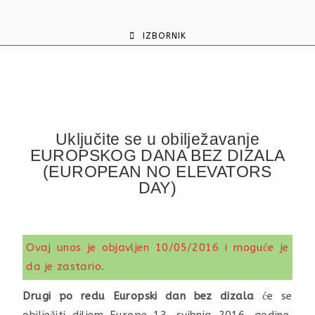
content
IZBORNIK
Uključite se u obilježavanje
EUROPSKOG DANA BEZ DIZALA
(EUROPEAN NO ELEVATORS
DAY)
Ovaj unos je objavljen 10/05/2016 i moguće je
da je zastario.
Drugi po redu Europski dan bez dizala
će se