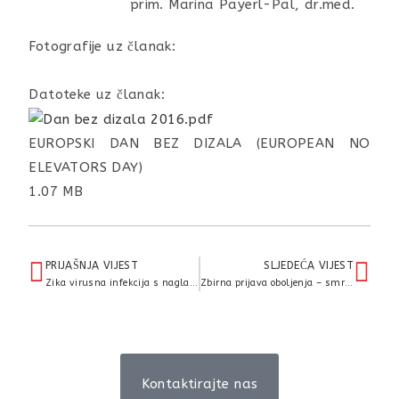
prim. Marina Payerl-Pal, dr.med.
Fotografije uz članak:
Datoteke uz članak:
EUROPSKI DAN BEZ DIZALA (EUROPEAN NO
ELEVATORS DAY)
1.07 MB
PRIJAŠNJA VIJEST
SLJEDEĆA VIJEST
Zika virusna infekcija s naglaskom na suzbijanje komaraca
Zbirna prijava oboljenja – smrti od gripe
Kontaktirajte nas