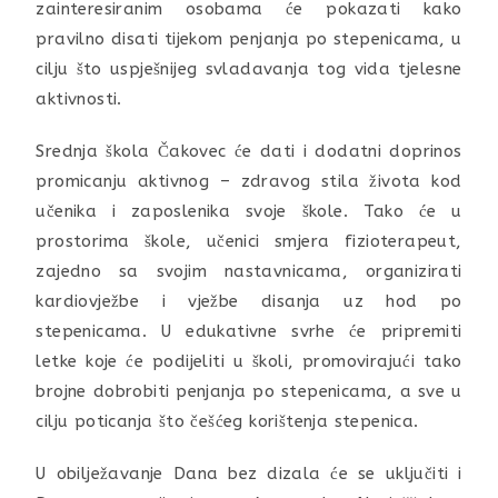
zainteresiranim osobama će pokazati kako
pravilno disati tijekom penjanja po stepenicama, u
cilju što uspješnijeg svladavanja tog vida tjelesne
aktivnosti.
Srednja škola Čakovec će dati i dodatni doprinos
promicanju aktivnog – zdravog stila života kod
učenika i zaposlenika svoje škole. Tako će u
prostorima škole, učenici smjera fizioterapeut,
zajedno sa svojim nastavnicama, organizirati
kardiovježbe i vježbe disanja uz hod po
stepenicama. U edukativne svrhe će pripremiti
letke koje će podijeliti u školi, promovirajući tako
brojne dobrobiti penjanja po stepenicama, a sve u
cilju poticanja što češćeg korištenja stepenica.
U obilježavanje Dana bez dizala će se uključiti i