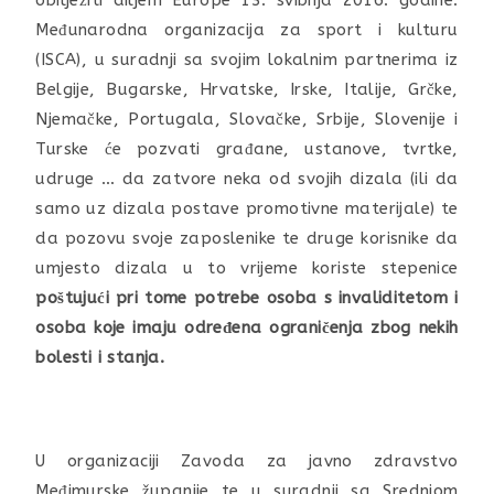
obilježiti diljem Europe 13. svibnja 2016. godine.
Međunarodna organizacija za sport i kulturu
(ISCA), u suradnji sa svojim lokalnim partnerima iz
Belgije, Bugarske, Hrvatske, Irske, Italije, Grčke,
Njemačke, Portugala, Slovačke, Srbije, Slovenije i
Turske će pozvati građane, ustanove, tvrtke,
udruge … da zatvore neka od svojih dizala (ili da
samo uz dizala postave promotivne materijale) te
da pozovu svoje zaposlenike te druge korisnike da
umjesto dizala u to vrijeme koriste stepenice
poštujući pri tome potrebe osoba s invaliditetom i
osoba koje imaju određena ograničenja zbog nekih
bolesti i stanja.
U organizaciji Zavoda za javno zdravstvo
Međimurske županije te u suradnji sa Srednjom