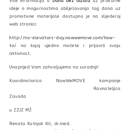
Više informacija o
Danu bez dizala
uz praktične
ideje o mogućnostima obilježavanja tog dana uz
promotivne materijale dostupno je na slijedećoj
web stranici:
http://no-elevators-day.nowwemove.com/how-
to/
na kojoj ujedno možete i prijaviti svoju
aktivnost.
Unaprijed Vam zahvaljujemo na suradnji!
Koordinatorica NowWeMOVE kampanje
Ravnateljica
Zavoda
u ZZJZ MŽ
Renata Kutnjak Kiš, dr.med.