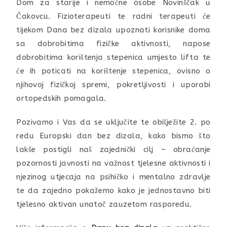
Dom za starije i nemoćne osobe Novinščak u
Čakovcu. Fizioterapeuti te radni terapeuti će
tijekom Dana bez dizala upoznati korisnike doma
sa dobrobitima fizičke aktivnosti, napose
dobrobitima korištenja stepenica umjesto lifta te
će ih poticati na korištenje stepenica, ovisno o
njihovoj fizičkoj spremi, pokretljivosti i uporabi
ortopedskih pomagala.
Pozivamo i Vas da se uključite te obilježite 2. po
redu Europski dan bez dizala, kako bismo što
lakše postigli naš zajednički cilj – obraćanje
pozornosti javnosti na važnost tjelesne aktivnosti i
njezinog utjecaja na psihičko i mentalno zdravlje
te da zajedno pokažemo kako je jednostavno biti
tjelesno aktivan unatoč zauzetom rasporedu.