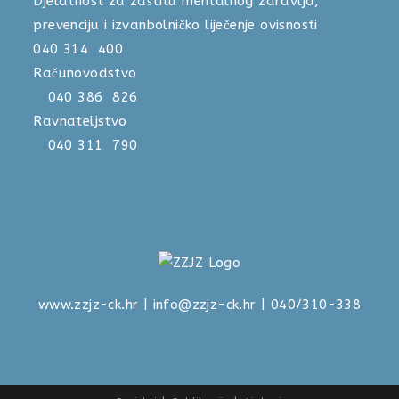
Djelatnost za zaštitu mentalnog zdravlja,
prevenciju i izvanbolničko liječenje ovisnosti
040 314 400
Računovodstvo
040 386 826
Ravnateljstvo
040 311 790
www.zzjz-ck.hr
|
info@zzjz-ck.hr
| 040/310-338