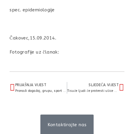
spec. epidemiologije
Čakovec,15.09.2014.
Fotografije uz članak:
PRIJAŠNJA VIJEST
SLJEDEĆA VIJEST
Pronađi događaj, grupu, sport ili tjelovježbu koja te pokreće!
Tisuće ljudi će protresti ulice diljem Europe
Kontaktirajte nas