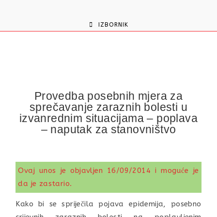
content
IZBORNIK
Provedba posebnih mjera za
sprečavanje zaraznih bolesti u
izvanrednim situacijama – poplava
– naputak za stanovništvo
Ovaj unos je objavljen 16/09/2014 i moguće je
da je zastario.
Kako bi se spriječila pojava epidemija, posebno