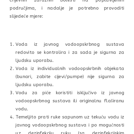
crijevnih zaraznih bolesti na poplavljenim
područjima, i nadalje je potrebno provoditi
slijedeće mjere:
Voda iz javnog vodoopskrbnog sustava
redovito se kontrolira i za sada je sigurna za
ljudsku uporabu.
Voda iz individualnih vodoopskrbnih objekata
(bunari, zabite cijevi/pumpe) nije sigurna za
ljudsku uporabu.
Vodu za piće koristiti isključivo iz javnog
vodoopskrbnog sustava ili originalnu flaširanu
vodu.
Temeljito prati ruke sapunom uz tekuću vodu iz
javnog vodoopskrbnog sustava i po mogućnosti
uz dezinfekciju ruku (sa dezinfekcijskim