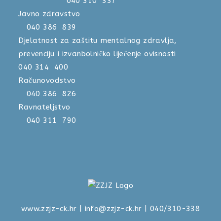
040 310 337
Javno zdravstvo
040 386 839
Djelatnost za zaštitu mentalnog zdravlja,
prevenciju i izvanbolničko liječenje ovisnosti
040 314 400
Računovodstvo
040 386 826
Ravnateljstvo
040 311 790
www.zzjz-ck.hr
|
info@zzjz-ck.hr
| 040/310-338