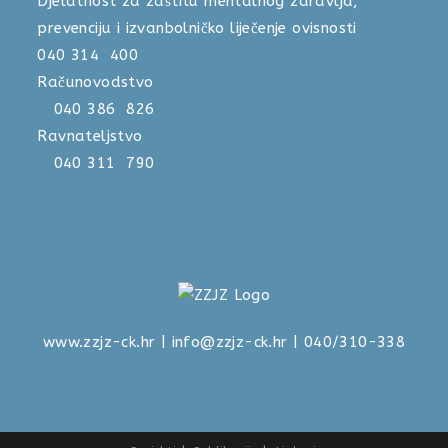
Djelatnost za zaštitu mentalnog zdravlja,
prevenciju i izvanbolničko liječenje ovisnosti
040 314 400
Računovodstvo
040 386 826
Ravnateljstvo
040 311 790
www.zzjz-ck.hr
|
info@zzjz-ck.hr
| 040/310-338