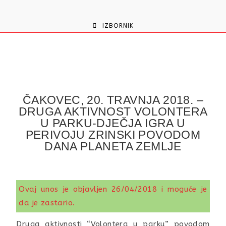
content
IZBORNIK
ČAKOVEC, 20. TRAVNJA 2018. –
DRUGA AKTIVNOST VOLONTERA
U PARKU-DJEČJA IGRA U
PERIVOJU ZRINSKI POVODOM
DANA PLANETA ZEMLJE
Ovaj unos je objavljen 26/04/2018 i moguće je
da je zastario.
Druga aktivnosti “Volontera u parku” povodom