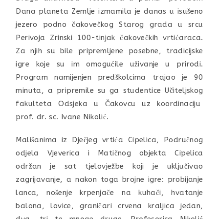
Dana planeta Zemlje izmamila je danas u isušeno
jezero podno čakovečkog Starog grada u srcu
Perivoja Zrinski 100-tinjak čakovečkih vrtićaraca.
Za njih su bile pripremljene posebne, tradicijske
igre koje su im omogućile uživanje u prirodi.
Program namijenjen predškolcima trajao je 90
minuta, a pripremile su ga studentice Učiteljskog
fakulteta Odsjeka u Čakovcu uz koordinaciju
prof. dr. sc. Ivane Nikolić.
Mališanima iz Dječjeg vrtića Cipelica, Područnog
odjela Vjeverica i Matičnog objekta Cipelica
održan je sat tjelovježbe koji je uključivao
zagrijavanje, a nakon toga brojne igre: probijanje
lanca, nošenje krpenjače na kuhači, hvatanje
balona, lovice, graničari crvena kraljica jedan,