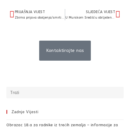
PRIJAŠNJA VIJEST
SLJEDEĆA VIJEST
Zbirna prijava oboljenja/smrti od gripe
U Murskom Središću obilježen Svjetski i Nacionalni dan sigurnosti i zdravlja na radu
Kontaktirajte nas
Zadnje Vijesti
Obrazac 18.a za radnike iz trećih zemalja – informacije za