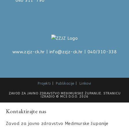
040 311 790
www.zzjz-ck.hr
|
info@zzjz-ck.hr
| 040/310-338
Projekti
Publikacije
Linkovi
ZAVOD ZA JAVNO ZDRAVSTVO MEĐIMURSKE ŽUPANIJE. STRANICU
IZRADIO © MCS D.O.O. 2026
Kontaktirajte nas
Zavod za javno zdravstvo Međimurske županije