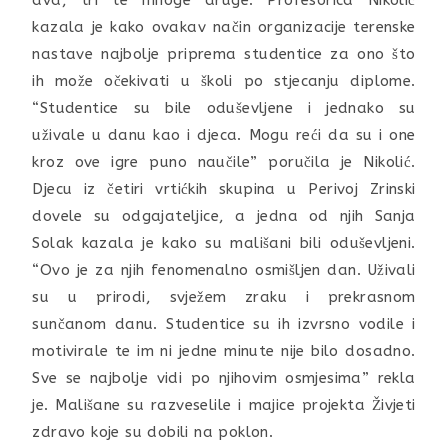
dva, tri te mnoge druge. Profesorica Nikolić
kazala je kako ovakav način organizacije terenske
nastave najbolje priprema studentice za ono što
ih može očekivati u školi po stjecanju diplome.
“Studentice su bile oduševljene i jednako su
uživale u danu kao i djeca. Mogu reći da su i one
kroz ove igre puno naučile” poručila je Nikolić.
Djecu iz četiri vrtićkih skupina u Perivoj Zrinski
dovele su odgajateljice, a jedna od njih Sanja
Solak kazala je kako su mališani bili oduševljeni.
“Ovo je za njih fenomenalno osmišljen dan. Uživali
su u prirodi, svježem zraku i prekrasnom
sunčanom danu. Studentice su ih izvrsno vodile i
motivirale te im ni jedne minute nije bilo dosadno.
Sve se najbolje vidi po njihovim osmjesima” rekla
je. Mališane su razveselile i majice projekta Živjeti
zdravo koje su dobili na poklon.