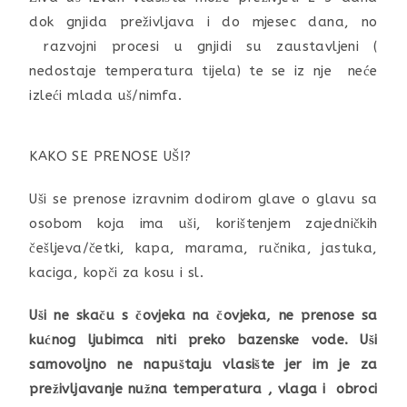
dok gnjida preživljava i do mjesec dana, no
razvojni procesi u gnjidi su zaustavljeni (
nedostaje temperatura tijela) te se iz nje neće
izleći mlada uš/nimfa.
KAKO SE PRENOSE UŠI?
Uši se prenose izravnim dodirom glave o glavu sa
osobom koja ima uši, korištenjem zajedničkih
češljeva/četki, kapa, marama, ručnika, jastuka,
kaciga, kopči za kosu i sl.
Uši ne skaču s čovjeka na čovjeka, ne prenose sa
kućnog ljubimca niti preko bazenske vode.
Uši
samovoljno ne napuštaju vlasište jer im je za
preživljavanje nužna temperatura , vlaga i obroci