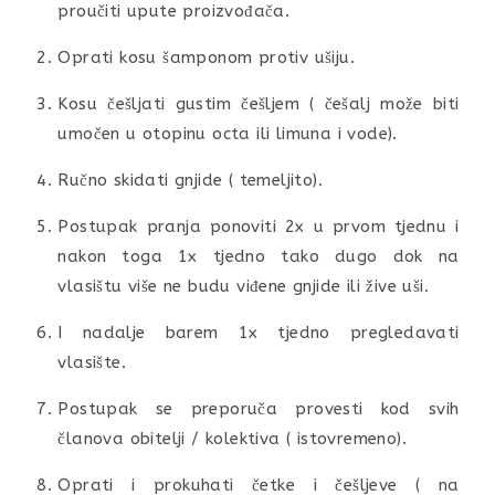
proučiti upute proizvođača.
Oprati kosu šamponom protiv ušiju.
Kosu češljati gustim češljem ( češalj može biti
umočen u otopinu octa ili limuna i vode).
Ručno skidati gnjide ( temeljito).
Postupak pranja ponoviti 2x u prvom tjednu i
nakon toga 1x tjedno tako dugo dok na
vlasištu više ne budu viđene gnjide ili žive uši.
I nadalje barem 1x tjedno pregledavati
vlasište.
Postupak se preporuča provesti kod svih
članova obitelji / kolektiva ( istovremeno).
Oprati i prokuhati četke i češljeve ( na