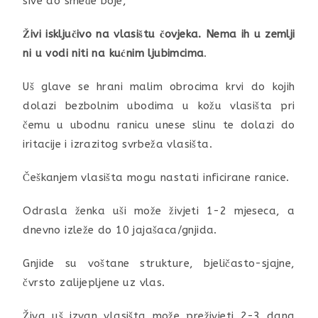
sive do smeđe boje,
Živi isključivo na vlasištu čovjeka.
Nema ih u zemlji
ni u vodi niti na kućnim ljubimcima
.
Uš glave se hrani malim obrocima krvi do kojih
dolazi bezbolnim ubodima u kožu vlasišta pri
čemu u ubodnu ranicu unese slinu te dolazi do
iritacije i izrazitog svrbeža vlasišta.
Češkanjem vlasišta mogu nastati inficirane ranice.
Odrasla ženka uši može živjeti 1-2 mjeseca, a
dnevno izleže do 10 jajašaca/gnjida.
Gnjide su voštane strukture, bjeličasto-sjajne,
čvrsto zalijepljene uz vlas.
Živa uš izvan vlasišta može preživjeti 2-3 dana