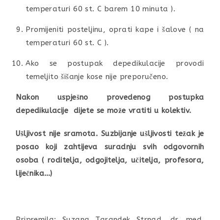
temperaturi 60 st. C barem 10 minuta ).
Promijeniti posteljinu, oprati kape i šalove ( na
temperaturi 60 st. C ).
Ako se postupak depedikulacije provodi
temeljito šišanje kose nije preporučeno.
Nakon uspješno provedenog postupka
depedikulacije dijete se može vratiti u kolektiv.
Ušljivost nije sramota. Suzbijanje ušljivosti težak je
posao koji zahtijeva suradnju svih odgovornih
osoba ( roditelja, odgojitelja, učitelja, profesora,
liječnika…)
Pripremila: Suzana Tarandek Strnad, dr. med.