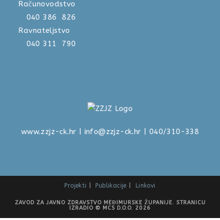
Računovodstvo
040 386 826
Ravnateljstvo
040 311 790
www.zzjz-ck.hr
|
info@zzjz-ck.hr
| 040/310-338
Projekti
Publikacije
Linkovi
ZAVOD ZA JAVNO ZDRAVSTVO MEĐIMURSKE ŽUPANIJE. STRANICU
IZRADIO © MCS D.O.O. 2026