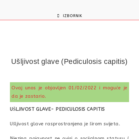
content
IZBORNIK
Ušljivost glave (Pediculosis capitis)
Ovaj unos je objavljen 01/02/2022 i moguće je
da je zastario.
UŠLJIVOST GLAVE- PEDICULOSIS CAPITIS
Ušljivost glave rasprostranjena je širom svijeta.
Njezina pojavnost ne ovisi o socijalnom statusu (