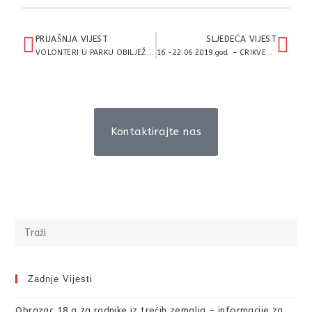
PRIJAŠNJA VIJEST
SLJEDEĆA VIJEST
VOLONTERI U PARKU OBILJEŽILI SVJETSKI DAN ZAŠTITE OKOLIŠA
16.-22.06.2019.god. – CRIKVENICA, XIV. INTENZIVNI SEMINAR NADOMJESNOG GOVORA I PSIHOONKOLOŠKE POTPORE, SA TERAPIJAMA
Kontaktirajte nas
Zadnje Vijesti
Obrazac 18.a za radnike iz trećih zemalja – informacije za