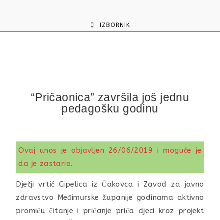
content
IZBORNIK
“Pričaonica” završila još jednu
pedagošku godinu
Ovaj unos je objavljen 26/06/2019 i moguće je
da je zastario.
Dječji vrtić Cipelica iz Čakovca i Zavod za javno
zdravstvo Međimurske županije godinama aktivno
promiču čitanje i pričanje priča djeci kroz projekt