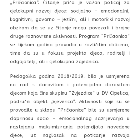
„Pričaonica“. Čitanje priča je važan poticaj za
cjelokupni razvoj djece: socijalno – emocionalni,
kognitivni, govorno – jezični, ali i motorički razvoj
obzirom da se uz čitanje mogu povezati i brojne
druge raznovrsne aktivnosti. Program “Pričaonica”
se tijekom godina provodio u različitim oblicima,
time da su u fokusu projekta djeca, roditelji i
odgajatelji, ali i cjelokupna zajednica.
Pedagoška godina 2018/2019. bila je usmjerena
na rad s darovitom i potencijalno darovitom
djecom koja čine skupinu “Zvjezdice” u DV Cipelica,
područni objekt „Vjeverica“. Aktivnosti koje su se
provodile u sklopu “Pričaonice” bile su usmjerene
doprinosu socio – emocionalnog sazrijevanja u
nastojanju maksimiziranja potencijala navedene
djece, uz naglasak na poticanje razvoja