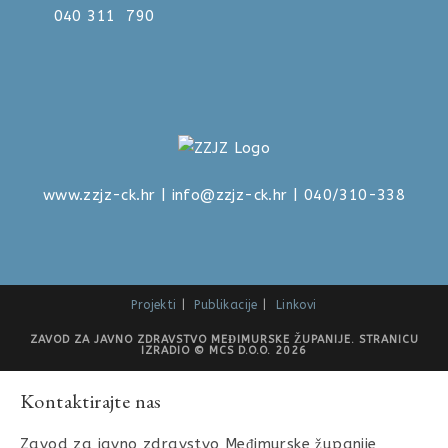
040 311 790
www.zzjz-ck.hr
|
info@zzjz-ck.hr
| 040/310-338
Projekti
Publikacije
Linkovi
ZAVOD ZA JAVNO ZDRAVSTVO MEĐIMURSKE ŽUPANIJE. STRANICU
IZRADIO © MCS D.O.O. 2026
Kontaktirajte nas
Zavod za javno zdravstvo Međimurske županije