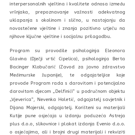
interpersonalnih vještina i kvalitete odnosa između
vršnjaka, prepoznavanje važnosti adekvatnog
uklapanja s okolinom i slično, u nastojanju da
novostečene vještine i znanja pozitivno utječu na
njihove ključne vještine i socijalnu prilagodbu.
Program su provodile psihologinja Eleonora
Glavina (Dječji vrtić Cipelica), psihologinja Berta
Bacinger Klobučarić (Zavod za javno zdravstvo
Međimurske županije), te odgajateljice koje
provode Program rada s darovitom i potencijalno
darovitom djecom „Delfinići“ u područnom objektu
„Vjeverica“
,
Nevenka Holetić, odgajatelj savjetnik i
Dijana Majerski, odgajatelj. Korišteni su materijali
Kutije pune osjećaja u izdanju poduzeća Astreja
plus d.o.o, slikovnice i plakat izdanja Evenio d.o.o.
o osjećajima, ali i brojni drugi materijali i rekviziti