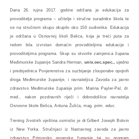
Dana 26. rujna 2017. godine održana je edukacija za
provoditelje programa – učitelje i stručne suradnike škola te
se na stručnom skupu okupilo oko 150 sudionika. Edukacija
je održana u Osnovnoj školi Belica, koja je treći puta za
redom bila izvrstan domaćin provoditeljima edukacije i
provoditeljima programa. Skup su otvorile zamjenica župana
Međimurske županije Sandra Herman,
univ.oec.spec.,
ujedno
i predsjednica Povjerenstva za suzbijanje zlouporabe opojnih
droga Međimurske županije, i ravnateljica Zavoda za javno
zdravstvo Međimurske županije prim. Marina Payler-Pal, dr.
med., nakon pozdravnih riječi i dobrodošlice ravnatelja
Osnovne škole Belica, Antuna Žulića, mag. prim. educ.
Trening životnih vještina osmislio je dr.Gilbert Joseph Botvin
iz New Yorka. Stručnjaci iz Nastavnog zavoda za javno
zdravstvo Primorsko goranske županije taj su program