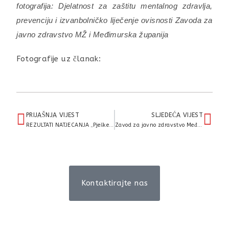
fotografija: Djelatnost za zaštitu mentalnog zdravlja,
prevenciju i izvanbolničko liječenje ovisnosti Zavoda za
javno zdravstvo MŽ i Međimurska županija
Fotografije uz članak:
PRIJAŠNJA VIJEST
SLJEDEĆA VIJEST
REZULTATI NATJECANJA „Pješke ili biciklom na posao“(04.09.-24.09.2017)
Zavod za javno zdravstvo Međimurske županije obilježio Svjetski dana mentalnog zdravlja – 10. listopada
Kontaktirajte nas