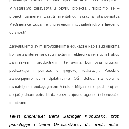
prevencije Trening životnih vještina financijski podupire i
Ministarstvo zdravstva u okviru projekta „Približimo se –
projekt usmjeren zaštiti mentalnog zdravlja stanovništva
Međimurske županije , prevenciji i izvanbolničkom liječenju
ovisnosti“.
Zahvaljujemo svim provoditeljima edukacije kao i sudionicima
koji su zainteresiranošću i aktivnim uključivanjem učinili skup
zanimljivim i produktivnim, te svima koji ovaj program
podržavaju i pomažu u njegovoj realizaciji. Posebno
zahvaljujemo svim djelatnicima OŠ Belica na čelu s
ravnateljem i pedagoginjom Mirelom Miljan, dipl. ped., koji su
se još jednom potrudili da se svi zajedno ugodno i dobrodošlo
osjećamo.
T
ekst pripremile: Berta Bacinger Klobučarić, prof.
psihologije i Diana Uvodić-Đurić, dr. med.,
a
utori