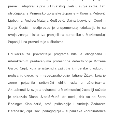
preveli, adaptirali i prvi u Hrvatskoj uveli u svoje škole. Tim
stručnjaka iz Primorsko goranske županije – Ksenija Petrović
Ljubotina, Andrea Mataija Redžović, Daina Udovicich Corelli i
Sanja Čosić – sudjelovao je u spomenutoj edukaciji, te su
svoja znanja i iskustva prenijeli na suradnike u Međimurskoj
županiji i na provoditelje u školama.
Edukacija za provoditelje programa bila je obogaćena i
interaktivnim predavanjima profesorice defektologije Božene
Galoić Cigit, koja je istaknula zaštitne čimbenike u odgoju i
podizanju djece, te mr.spec.psihologije Tatjane Žižek, koja je
zorno pojasnila radionički oblik rada u učionicama.
Aktualnosti iz svijeta ovisnosti u Međimurskoj županiji sažeto
je prikazala Diana Uvodić-Đurić, dr. med., dok su se Berta
Bacinger Klobučarić, prof. psihologije i Andreja Zadravec
Baranašić, dipl. soc. pedagoginja – županijska koordinatorica