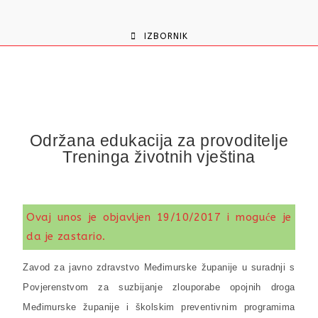
content
IZBORNIK
Održana edukacija za provoditelje
Treninga životnih vještina
Ovaj unos je objavljen 19/10/2017 i moguće je
da je zastario.
Zavod za javno zdravstvo Međimurske županije u suradnji s
Povjerenstvom za suzbijanje zlouporabe opojnih droga
Međimurske županije i školskim preventivnim programima