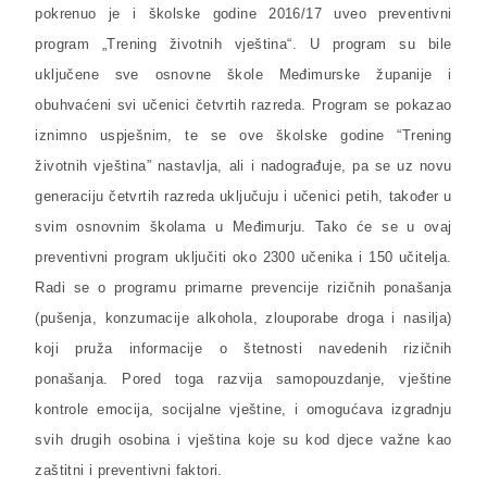
pokrenuo je i školske godine 2016/17 uveo preventivni
program „Trening životnih vještina“. U program su bile
uključene sve osnovne škole Međimurske županije i
obuhvaćeni svi učenici četvrtih razreda. Program se pokazao
iznimno uspješnim, te se ove školske godine “Trening
životnih vještina” nastavlja, ali i nadograđuje, pa se uz novu
generaciju četvrtih razreda uključuju i učenici petih, također u
svim osnovnim školama u Međimurju. Tako će se u ovaj
preventivni program uključiti oko 2300 učenika i 150 učitelja.
Radi se o programu primarne prevencije rizičnih ponašanja
(pušenja, konzumacije alkohola, zlouporabe droga i nasilja)
koji pruža informacije o štetnosti navedenih rizičnih
ponašanja. Pored toga razvija samopouzdanje, vještine
kontrole emocija, socijalne vještine, i omogućava izgradnju
svih drugih osobina i vještina koje su kod djece važne kao
zaštitni i preventivni faktori.