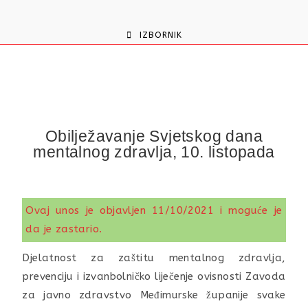
content
IZBORNIK
Obilježavanje Svjetskog dana
mentalnog zdravlja, 10. listopada
Ovaj unos je objavljen 11/10/2021 i moguće je
da je zastario.
Djelatnost za zaštitu mentalnog zdravlja,
prevenciju i izvanbolničko liječenje ovisnosti Zavoda
za javno zdravstvo Međimurske županije svake