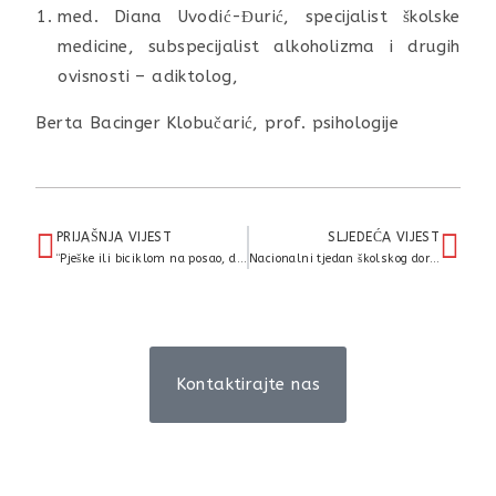
med. Diana Uvodić-Đurić, specijalist školske
medicine, subspecijalist alkoholizma i drugih
ovisnosti – adiktolog,
Berta Bacinger Klobučarić, prof. psihologije
PRIJAŠNJA VIJEST
SLJEDEĆA VIJEST
“Pješke ili biciklom na posao, druženje i rekreaciju…”
Nacionalni tjedan školskog doručka
Kontaktirajte nas