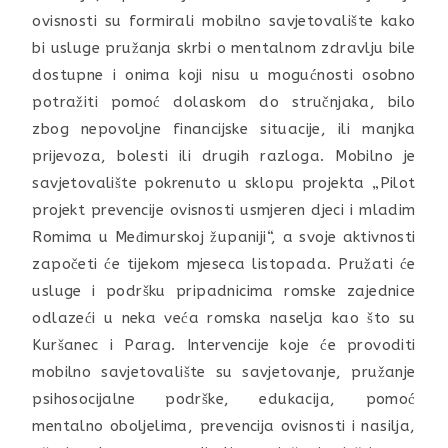
ovisnosti su formirali mobilno savjetovalište kako
bi usluge pružanja skrbi o mentalnom zdravlju bile
dostupne i onima koji nisu u mogućnosti osobno
potražiti pomoć dolaskom do stručnjaka, bilo
zbog nepovoljne financijske situacije, ili manjka
prijevoza, bolesti ili drugih razloga. Mobilno je
savjetovalište pokrenuto u sklopu projekta „Pilot
projekt prevencije ovisnosti usmjeren djeci i mladim
Romima u Međimurskoj županiji“, a svoje aktivnosti
započeti će tijekom mjeseca listopada. Pružati će
usluge i podršku pripadnicima romske zajednice
odlazeći u neka veća romska naselja kao što su
Kuršanec i Parag. Intervencije koje će provoditi
mobilno savjetovalište su savjetovanje, pružanje
psihosocijalne podrške, edukacija, pomoć
mentalno oboljelima, prevencija ovisnosti i nasilja,