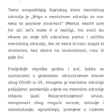
Tema ovogodišnjeg Svjetskog dana mentalnog
zdravlja je „Briga o mentalnom zdravlju za sve:
neka to postane stvarnost“ (
Mental health care
for all: let’s make it a reality
), što znači da
nikome ne smije biti uskraćena pomoć i zaštita
mentalnog zdravlja, bio on mlad ili star, bogat ili
siromašan, bez obzira na nacionalnost, rasu ili
gdje živi.
Posljednjih otprilike godinu i pol, koliko se
suočavamo s globalnom zdravstvenom krizom
zbog COVID-a-19, mnogima je mentalno zdravlje
poljuljano; pandemija utječe na mentalno zdravlje
milijuna ljudi. Rasprostranjenost virusa,
neizvjesnost zbog moguće zaraze, izolacije i
samoizolacije, ograničenja, promjene u radnom