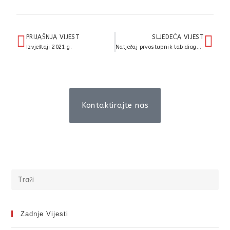
PRIJAŠNJA VIJEST
SLJEDEĆA VIJEST
Izvještaji 2021.g.
Natječaj prvostupnik lab.diagn. na određeno i prvostupnik sanit.ing. porodiljni zamjena
Kontaktirajte nas
Zadnje Vijesti