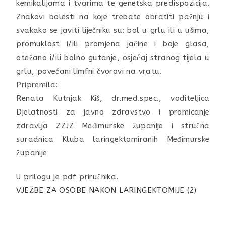
kemikalijama i tvarima te genetska predispozicija.
Znakovi bolesti na koje trebate obratiti pažnju i
svakako se javiti liječniku su: bol u grlu ili u ušima,
promuklost i/ili promjena jačine i boje glasa,
otežano i/ili bolno gutanje, osjećaj stranog tijela u
grlu, povećani limfni čvorovi na vratu.
Pripremila:
Renata Kutnjak Kiš, dr.med.spec., voditeljica
Djelatnosti za javno zdravstvo i promicanje
zdravlja ZZJZ Međimurske županije i stručna
suradnica Kluba laringektomiranih Međimurske
županije
U prilogu je pdf priručnika.
VJEŽBE ZA OSOBE NAKON LARINGEKTOMIJE (2)