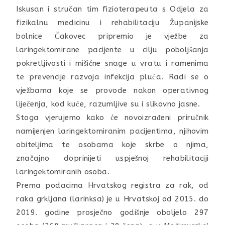
Iskusan i stručan tim fizioterapeuta s Odjela za
fizikalnu medicinu i rehabilitaciju Županijske
bolnice Čakovec pripremio je vježbe za
laringektomirane pacijente u cilju poboljšanja
pokretljivosti i mišićne snage u vratu i ramenima
te prevencije razvoja infekcija pluća. Radi se o
vježbama koje se provode nakon operativnog
liječenja, kod kuće, razumljive su i slikovno jasne.
Stoga vjerujemo kako će novoizrađeni priručnik
namijenjen laringektomiranim pacijentima, njihovim
obiteljima te osobama koje skrbe o njima,
značajno doprinijeti uspješnoj rehabilitaciji
laringektomiranih osoba.
Prema podacima Hrvatskog registra za rak, od
raka grkljana (larinksa) je u Hrvatskoj od 2015. do
2019. godine prosječno godišnje oboljelo 297