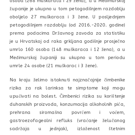
osoba (268 muškaraca i 29 žena), a u Međimurskoj
županije je ukupno u tom petogodišnjem razdoblju
oboljelo 27 muškaraca i 3 žene. U posljednjem
petogodišnjem razdoblju (od 2016.-2020. godine)
prema podacima Državnog zavoda za statistiku
je u Hrvatskoj od raka grkljana godišnje prosječno
umrlo 160 osoba (148 muškaraca i 12 žena), a u
Međimurskoj županiji su ukupno u tom periodu
umrle 24 osobe (21 muškarac i 3 žene).
Na kraju želimo istaknuti najznačajnije čimbenike
rizika za rak larinksa te simptome koji mogu
upućivati na bolest. Čimbenici rizika su korištenje
duhanskih proizvoda, konzumacija alkoholnih pića,
prehrana siromašna povrćem i voćem,
gastroezofagealni refluks (vraćanje želučanog
sadržaja u jednjak), izloženost štetnim