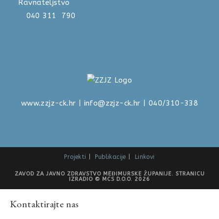
Ravnateljstvo
040 311 790
www.zzjz-ck.hr
|
info@zzjz-ck.hr
| 040/310-338
Projekti
Publikacije
Linkovi
ZAVOD ZA JAVNO ZDRAVSTVO MEĐIMURSKE ŽUPANIJE. STRANICU
IZRADIO © MCS D.O.O. 2026
Kontaktirajte nas