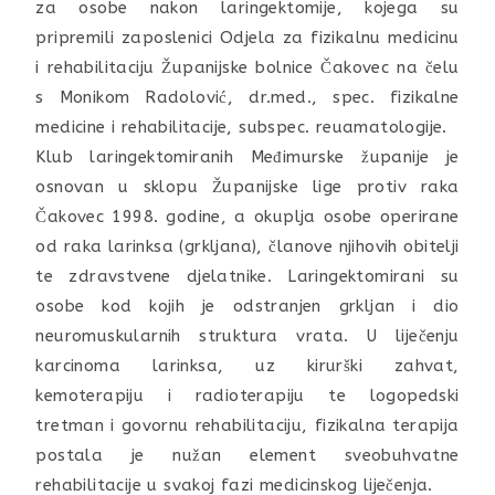
za osobe nakon laringektomije, kojega su
pripremili zaposlenici Odjela za fizikalnu medicinu
i rehabilitaciju Županijske bolnice Čakovec na čelu
s Monikom Radolović, dr.med., spec. fizikalne
medicine i rehabilitacije, subspec. reuamatologije.
Klub laringektomiranih Međimurske županije je
osnovan u sklopu Županijske lige protiv raka
Čakovec 1998. godine, a okuplja osobe operirane
od raka larinksa (grkljana), članove njihovih obitelji
te zdravstvene djelatnike. Laringektomirani su
osobe kod kojih je odstranjen grkljan i dio
neuromuskularnih struktura vrata. U liječenju
karcinoma larinksa, uz kirurški zahvat,
kemoterapiju i radioterapiju te logopedski
tretman i govornu rehabilitaciju, fizikalna terapija
postala je nužan element sveobuhvatne
rehabilitacije u svakoj fazi medicinskog liječenja.