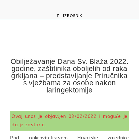
content
IZBORNIK
Obilježavanje Dana Sv. Blaža 2022.
godine, zaštitinika oboljelih od raka
grkljana – predstavljanje Priručnika
s vježbama za osobe nakon
laringektomije
Ovaj unos je objavljen 03/02/2022 i moguće je
da je zastario.
Pod pokroviteljstvom Hrvatske zajednice