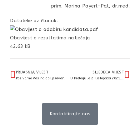
prim. Marina Payerl-Pal, dr.med.
Datoteke uz članak:
Obavijest o rezultatima natječaja
42.63 kB
PRIJAŠNJA VIJEST
SLJEDEĆA VIJEST
Pozivamo Vas na obilježavanje Nacionalnog dana hodanja – Prelog, Trg Slobode 1, 2.10.2021. godine u 10h
U Prelogu je 2. listopada 2021. godine obilježen Nacionalni dan hodanja aktivnošću „Hodanjem do zdravlja“ u sklopu Nacionalnog projekta „Živjeti zdravo“
Kontaktirajte nas