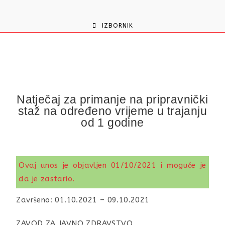
content
IZBORNIK
Natječaj za primanje na pripravnički
staž na određeno vrijeme u trajanju
od 1 godine
Ovaj unos je objavljen 01/10/2021 i moguće je
da je zastario.
Završeno: 01.10.2021 – 09.10.2021
ZAVOD ZA JAVNO ZDRAVSTVO