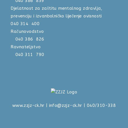
040 386 839
Djelatnost za zaštitu mentalnog zdravlja,
prevenciju i izvanbolničko liječenje ovisnosti
040 314 400
Računovodstvo
040 386 826
Ravnateljstvo
040 311 790
www.zzjz-ck.hr
|
info@zzjz-ck.hr
| 040/310-338