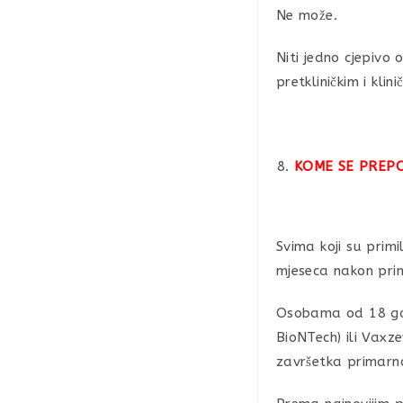
Ne može.
Niti jedno cjepivo 
pretkliničkim i kli
KOME SE PREP
Svima koji su prim
mjeseca nakon prim
Osobama od 18 godi
BioNTech) ili Vaxz
završetka primarnog