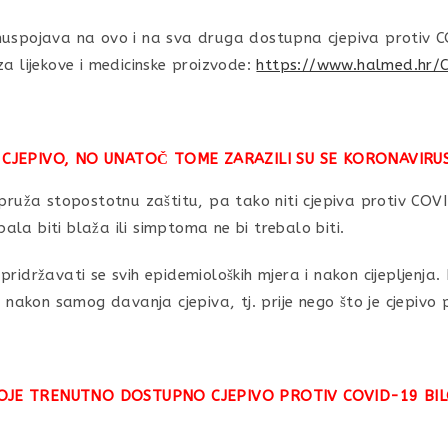
nuspojava na ovo i na sva druga dostupna cjepiva protiv
za lijekove i medicinske proizvode:
https://www.halmed.hr/
LI CJEPIVO, NO UNATOČ TOME ZARAZILI SU SE KORONAVIR
 pruža stopostotnu zaštitu, pa tako niti cjepiva protiv COV
ebala biti blaža ili simptoma ne bi trebalo biti.
pridržavati se svih epidemioloških mjera i nakon cijepljenja
li nakon samog davanja cjepiva, tj. prije nego što je cjepiv
KOJE TRENUTNO DOSTUPNO CJEPIVO PROTIV COVID-19 BI