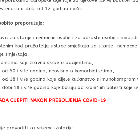
preporukama Europske agencije za lijekove (EMA) booster d
lescenata u dobi od 12 godina i više.
osobito preporučuje:
ova za starije i nemoćne osobe i za odrasle osobe s invalid
lenim kod pružatelja usluge smještaja za starije i nemoćne 
ge smještaja,
dnicima koji izravno skrbe o pacijentima,
od 50 i više godina, neovisno o komorbiditetima,
od 18 i više godina koje dijele kućanstvo s imunokompromiti
obi 18 i više godina koje boluju od kroničnih bolesti koje u
KADA CIJEPITI NAKON PREBOLJENJA COVID-19
ije provoditi za vrijeme izolacije.