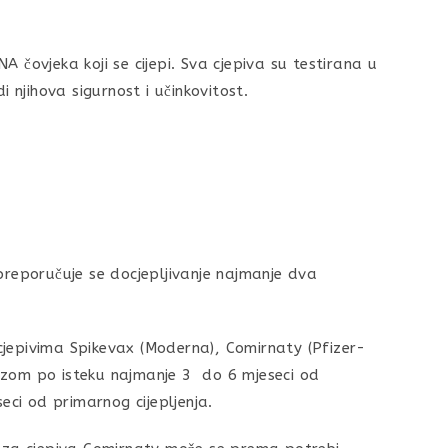
A čovjeka koji se cijepi. Sva cjepiva su testirana u
i njihova sigurnost i učinkovitost.
 preporučuje se docjepljivanje najmanje dva
cjepivima Spikevax (Moderna), Comirnaty (Pfizer-
dozom po isteku najmanje 3 do 6 mjeseci od
seci od primarnog cijepljenja.