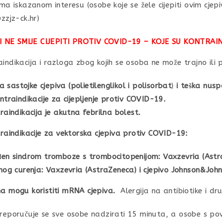
a iskazanom interesu (osobe koje se žele cijepiti ovim cjep
zzjz-ck.hr)
LI NE SMIJE CIJEPITI PROTIV COVID-19 – KOJE SU KONTRAI
indikacija i razloga zbog kojih se osoba ne može trajno ili 
a sastojke cjepiva (polietilenglikol i polisorbat
)
i teška nus
traindikacije za cijepljenje protiv COVID-19.
aindikacija je akutna febrilna bolest.
traindikacije za vektorska cjepiva protiv COVID-19:
en sindrom tromboze s trombocitopenijom: Vaxzevria (Astr
nog curenja: Vaxzevria (AstraZeneca) i cjepivo Johnson&Joh
ima mogu koristiti mRNA cjepiva.
Alergija na antibiotike i dru
preporučuje se sve osobe nadzirati 15 minuta, a osobe s povi