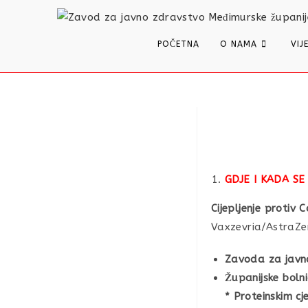
content
POČETNA
O NAMA
VIJ
GDJE I KADA SE
Cijepljenje protiv
Vaxzevria/AstraZe
Zavoda za javno
Županijske boln
* Proteinskim c